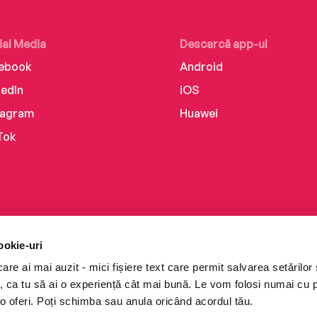
ial Media
Descarcă app-ul
ebook
Android
kedIn
iOS
tagram
Huawei
Tok
ookie-uri
re ai mai auzit - mici fișiere text care permit salvarea setărilor 
te, ca tu să ai o experiență cât mai bună. Le vom folosi numai cu
o oferi. Poți schimba sau anula oricând acordul tău.