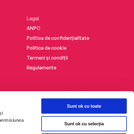
Legal
ANPC
Politica de confidențialitate
Politica de cookie
Termeni și condiții
Regulamente
Sunt ok cu toate
și
 permisiunea
Sunt ok cu selecția