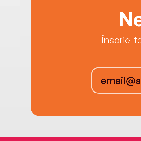
Ne
Înscrie-t