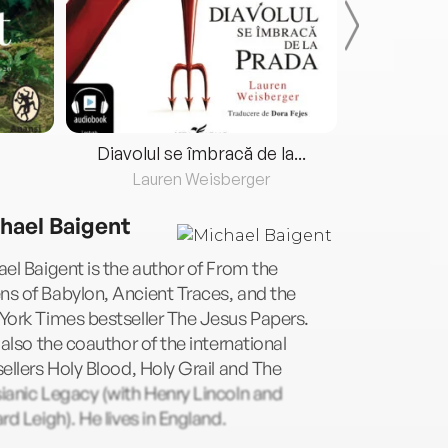
Diavolul se îmbracă de la...
Lauren Weisberger
Fre
hael Baigent
el Baigent is the author of From the
s of Babylon, Ancient Traces, and the
York Times bestseller The Jesus Papers.
 also the coauthor of the international
ellers Holy Blood, Holy Grail and The
anic Legacy (with Henry Lincoln and
rd Leigh). He lives in England.