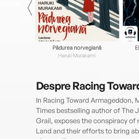
eria...
Pădurea norvegiană
E
ris
Haruki Murakami
Despre
Racing Towa
In Racing Toward Armageddon, M
Times bestselling author of The 
Grail, exposes the conspiracy of r
Land and their efforts to bring ab