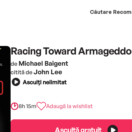
Căutare
Recom
Racing Toward Armageddo
Michael Baigent
de
John Lee
citită de
Asculți nelimitat
8h 15m
Adaugă la wishlist
Ascultă gratuit