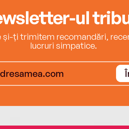
wsletter-ul tribu
e și-ți trimitem recomandări, recenz
lucruri simpatice.