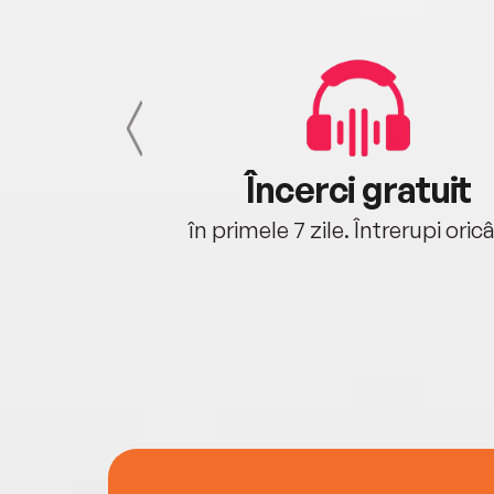
cu tine
Încerci gratuit
oriunde ești.
în primele 7 zile. Întrerupi oric