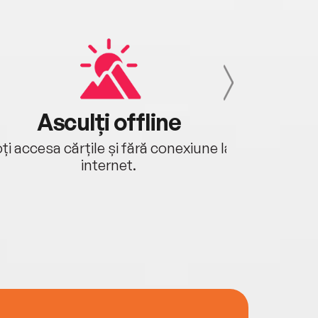
Asculți offline
Aj
ți accesa cărțile și fără conexiune la
Ascultă a
internet.