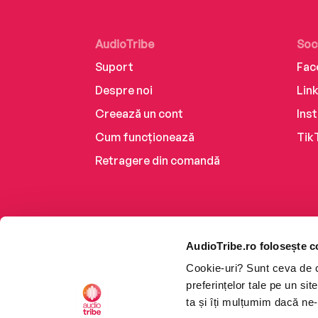
AudioTribe
Soc
Suport
Fac
Despre noi
Lin
Creează un cont
Ins
Cum funcționează
Tik
Retragere din comandă
AudioTribe.ro folosește c
Cookie-uri? Sunt ceva de ca
preferințelor tale pe un si
ta și îți mulțumim dacă ne-