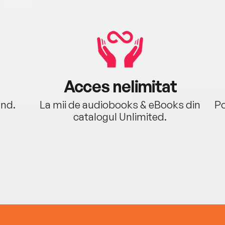
Acces nelimitat
ând.
La mii de audiobooks & eBooks din
Po
catalogul Unlimited.