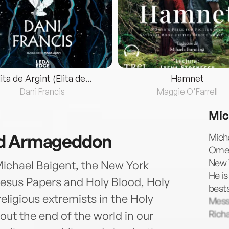
lita de Argint (Elita de...
Hamnet
Dani Francis
Maggie O'Farrell
Mic
rd Armageddon
Micha
Omen
New 
ichael Baigent, the New York
He is
Jesus Papers and Holy Blood, Holy
bests
eligious extremists in the Holy
Messi
Richa
out the end of the world in our