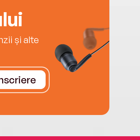
lui
ii și alte
Înscriere