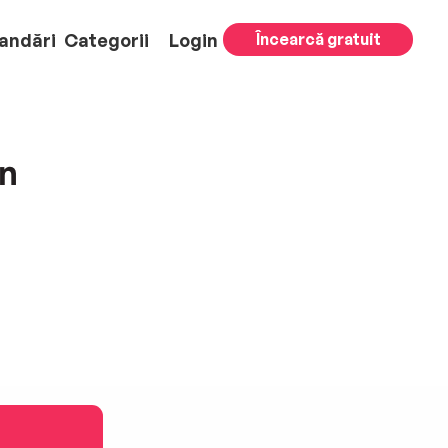
andări
Categorii
Login
Încearcă gratuit
n