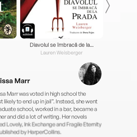
Diavolul se îmbracă de la...
Lauren Weisberger
Fre
issa Marr
sa Marr was voted in high school the
 likely to end up in jail”. Instead, she went
aduate school, worked in a bar, became a
er and did a lot of writing. Her novels
d Lovely, Ink Exchange and Fragile Eternity
ublished by HarperCollins.