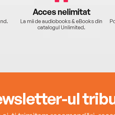
Acces nelimitat
ând.
La mii de audiobooks & eBooks din
Po
catalogul Unlimited.
wsletter-ul tribu