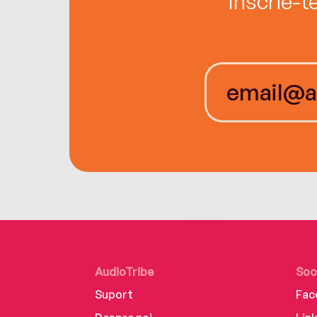
Înscrie-t
AudioTribe
Soc
Suport
Fac