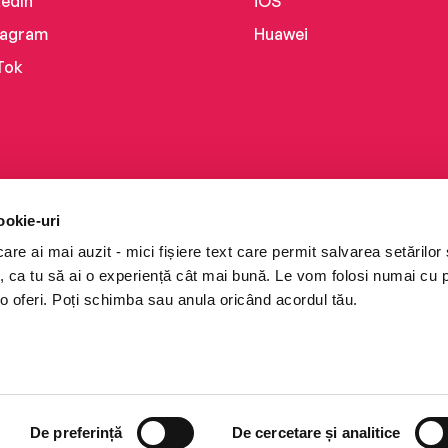
kedIn
iOS
tagram
Huawei
Tok
ookie-uri
re ai mai auzit - mici fișiere text care permit salvarea setărilor 
te, ca tu să ai o experiență cât mai bună. Le vom folosi numai cu
o oferi. Poți schimba sau anula oricând acordul tău.
i books a Cărturești.
e drepturile rezervate.
De preferință
De cercetare și analitice