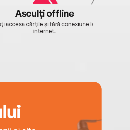
Asculți offline
Aj
ți accesa cărțile și fără conexiune la
Ascultă a
internet.
lui