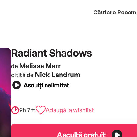
Căutare
Recom
Radiant Shadows
Melissa Marr
de
Nick Landrum
citită de
Asculți nelimitat
9h 7m
Adaugă la wishlist
Ascultă gratuit