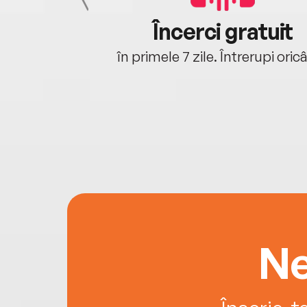
cu tine
Încerci gratuit
oriunde ești.
în primele 7 zile. Întrerupi oric
Ne