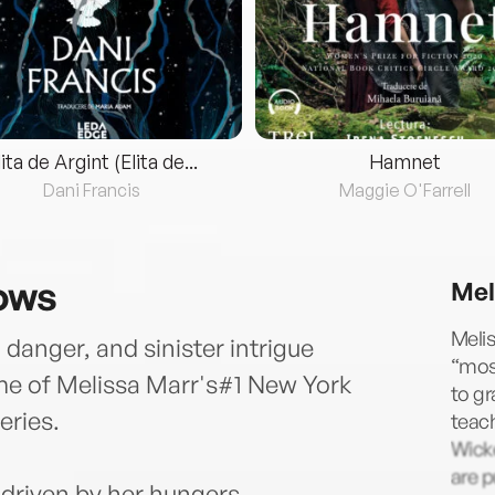
lita de Argint (Elita de...
Hamnet
Dani Francis
Maggie O'Farrell
ows
Mel
Melis
danger, and sinister intrigue
“most
me of Melissa Marr's#1 New York
to gr
eries.
teach
Wicke
are p
 driven by her hungers.