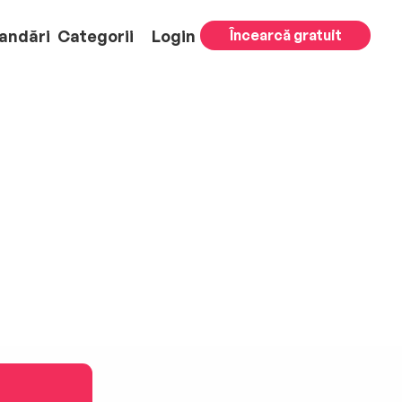
andări
Categorii
Login
Încearcă gratuit