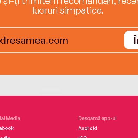
e și-ți trimitem recomandări, recenz
lucruri simpatice.
ial Media
Descarcă app-ul
ebook
Android