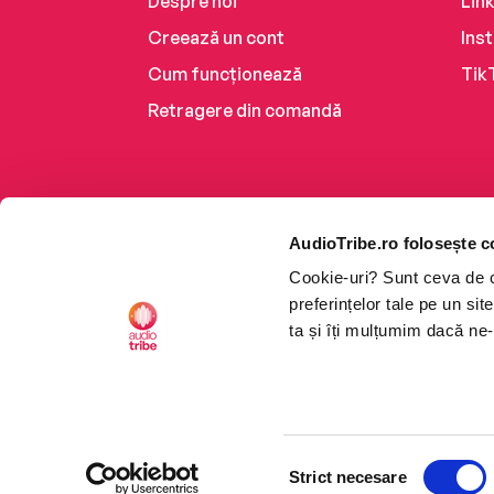
Despre noi
Lin
Creează un cont
Ins
Cum funcționează
Tik
Retragere din comandă
AudioTribe.ro folosește c
Cookie-uri? Sunt ceva de ca
preferințelor tale pe un si
ta și îți mulțumim dacă ne-
Platforma de audiobooks ș
Selecția
CTRL+F2
CTRL+F2
©2026 Nemo EPG SRL. Toat
Strict necesare
consimțământului