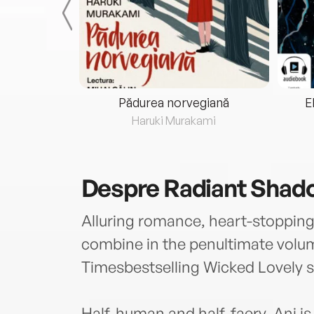
eria...
Pădurea norvegiană
E
ris
Haruki Murakami
Despre
Radiant Shad
Alluring romance, heart-stopping 
combine in the penultimate volu
Timesbestselling Wicked Lovely s
Half-human and half-faery, Ani is