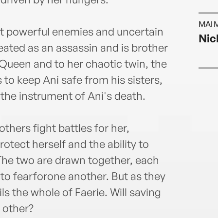
MAI 
ct powerful enemies and uncertain
Nic
reated as an assassin and is brother
h Queen and to her chaotic twin, the
to keep Ani safe from his sisters,
e the instrument of Ani's death.
thers fight battles for her,
otect herself and the ability to
. The two are drawn together, each
 to fearforone another. But as they
ls the whole of Faerie. Will saving
 other?