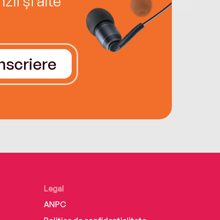
ii și alte
Înscriere
Legal
ANPC