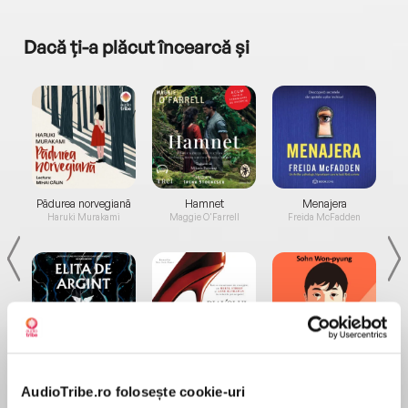
Dacă ți-a plăcut încearcă și
a...
Pădurea norvegiană
Hamnet
Menajera
I
Haruki Murakami
Maggie O'Farrell
Freida McFadden
Elita de Argint (Elita
Diavolul se îmbracă de
Migdală
de...
la...
Dani Francis
Lauren Weisberger
Sohn Won-pyung
AudioTribe.ro folosește cookie-uri