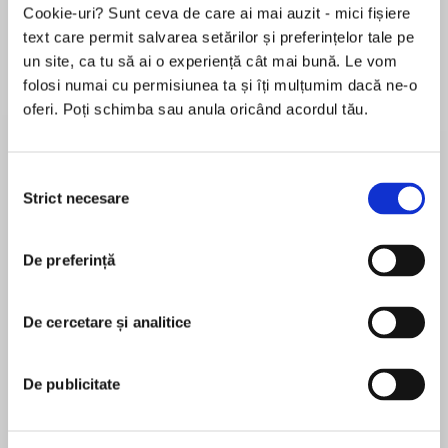
Cookie-uri? Sunt ceva de care ai mai auzit - mici fișiere
text care permit salvarea setărilor și preferințelor tale pe
un site, ca tu să ai o experiență cât mai bună. Le vom
Despre
carte
folosi numai cu permisiunea ta și îți mulțumim dacă ne-o
oferi. Poți schimba sau anula oricând acordul tău.
SOON TO BE A MAJOR MOTION PICTURE
directed by Marjane Sartrapi, starring
Rosamund Pike and Sam Riley.
Selecția
Strict necesare
consimțământului
NATIONAL BOOK AWARD FINIALIST.
MAI MULT
De preferință
În acest moment nu există recenzii
"Vivid and ethereal."—New York Times
pentru această carte
“Radioactiveis quite unlike any book I have ever
De cercetare și analitice
Lauren Redniss
read—part history, part love story, part art work
and all parts sheer imaginative genius.”
Lauren Redniss is the author of Century Girl: 100
De publicitate
—Malcolm Gladwell
years in the Life of Doris Eaton Travis, Last Living
Star of the Ziegfeld Follies and Radioactive: Marie
Radioactiveis the mesmerizing, landmark