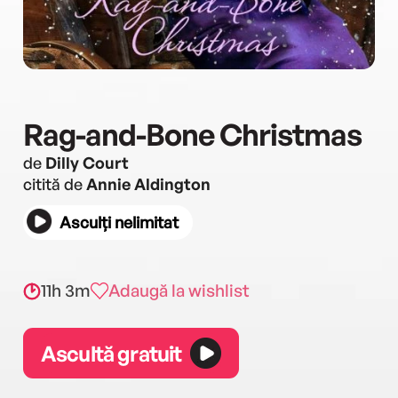
Rag-and-Bone Christmas
de
Dilly Court
citită de
Annie Aldington
Asculți nelimitat
11h 3m
Adaugă la wishlist
Ascultă gratuit