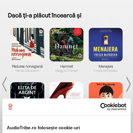
Dacă ți-a plăcut încearcă și
a...
Pădurea norvegiană
Hamnet
Menajera
I
Haruki Murakami
Maggie O'Farrell
Freida McFadden
Elita de Argint (Elita
Diavolul se îmbracă de
Migdală
de...
la...
Dani Francis
Lauren Weisberger
Sohn Won-pyung
AudioTribe.ro folosește cookie-uri