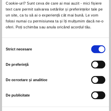
Cookie-uri? Sunt ceva de care ai mai auzit - mici fișiere
text care permit salvarea setărilor și preferințelor tale pe
un site, ca tu să ai o experiență cât mai bună. Le vom
Despre
carte
folosi numai cu permisiunea ta și îți mulțumim dacă ne-o
oferi. Poți schimba sau anula oricând acordul tău.
Don’t miss the brand-new winter saga from
bestselling author Dilly Court.
Selecția
Paradise Row, London. December 1865.
Strict necesare
consimțământului
MAI MULT
Snow is falling fast and Sally Suggs is working
De preferință
În acest moment nu există recenzii
tirelessly to bring in enough money to keep
pentru această carte
bread on the table. Her father, a skilled rag-and-
bone man, has fallen ill and now Sally has taken
De cercetare și analitice
Dilly Court
up his trade.
Dilly Court is a Sunday Times bestselling author of
De publicitate
But this is a man’s world and competition is
over fifty novels. She grew up in North-East
fierce, and Sally’s rival Finn Kelly always seems
London and began her career in television, writing
to be one step ahead. Her family’s one valuable