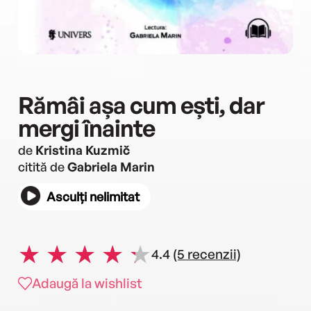
Rămâi așa cum ești, dar
mergi înainte
de
Kristina Kuzmič
citită de
Gabriela Marin
Asculți nelimitat
4.4
(5 recenzii)
Adaugă la wishlist