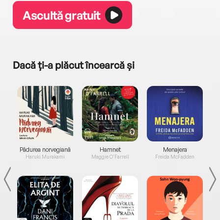
Ascultă gratuit
Dacă ți-a plăcut încearcă și
a...
Pădurea norvegiană
Hamnet
Menajera
I
Haruki Murakami
Maggie O'Farrell
Freida McFadden