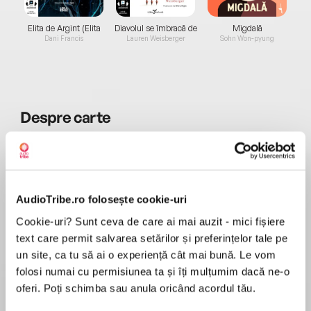
Elita de Argint (Elita
Diavolul se îmbracă de
Migdală
de...
la...
Dani Francis
Lauren Weisberger
Sohn Won-pyung
Despre
carte
Bestseller în SUA, cartea Kristinei este la fel ca
ea: te face să râzi imediat ce ți-ai șters lacrimile
de duioșie, îți dă curaj, te ține în brațe, te invită
să nu te mai iei atât de mult în serios și să-ți faci
AudioTribe.ro folosește cookie-uri
viața așa cum simți că o meriți, dar, dincolo de
Cookie-uri? Sunt ceva de care ai mai auzit - mici fișiere
MAI MULT
orice, să vezi partea bună în toate. E o carte
Recenzii
text care permit salvarea setărilor și preferințelor tale pe
sinceră, cu multe dezvăluiri personale, multe
un site, ca tu să ai o experiență cât mai bună. Le vom
idei de conectare cu copiii (și cu soacra), o carte
folosi numai cu permisiunea ta și îți mulțumim dacă ne-o
scrisă de o femeie extraordinară, care te face să
Foarte interesanta. Merge la suflet.
oferi. Poți schimba sau anula oricând acordul tău.
te simți și tu la fel.