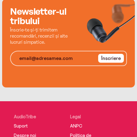
Newsletter-ul
tribului
Înscrie-te și-ți trimitem
recomandări, recenzii și alte
lucruri simpatice.
Înscriere
AudioTribe
Legal
Suport
ANPC
Despre noi
Politica de