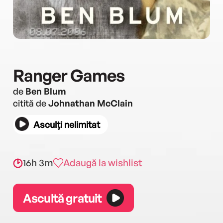
Ranger Games
de
Ben Blum
citită de
Johnathan McClain
Asculți nelimitat
16h 3m
Adaugă la wishlist
Ascultă gratuit