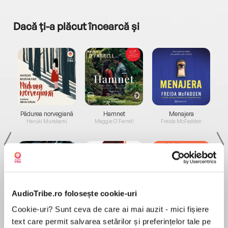
Dacă ți-a plăcut încearcă și
a...
Pădurea norvegiană
Hamnet
Menajera
I
Haruki Murakami
Maggie O'Farrell
Freida McFadden
AudioTribe.ro folosește cookie-uri
Elita de Argint (Elita
Diavolul se îmbracă de
Migdală
Cookie-uri? Sunt ceva de care ai mai auzit - mici fișiere
de...
la...
Dani Francis
Lauren Weisberger
Sohn Won-pyung
text care permit salvarea setărilor și preferințelor tale pe