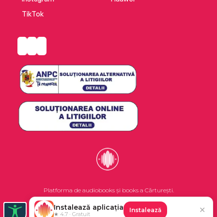
TikTok
Platforma de audiobooks și books a Cărturești.
Instalează aplicația
✕
Instalează
©2026 Nemo EPG SRL. Toate drepturile rezervate.
★ 4.7 · Gratuit