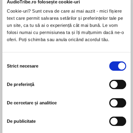
AudioTribe.ro folosește cookie-uri
Cookie-uri? Sunt ceva de care ai mai auzit - mici fișiere
text care permit salvarea setărilor și preferințelor tale pe
Despre
carte
un site, ca tu să ai o experiență cât mai bună. Le vom
folosi numai cu permisiunea ta și îți mulțumim dacă ne-o
Winner of The Royal Society of Literature
oferi. Poți schimba sau anula oricând acordul tău.
Jerwood Award for Non-Fiction in 2011 and the
Authors' Foundation Roger Deakin Award in 2011
Selecția
A stunning debut in the tradition of Robert
Strict necesare
consimțământului
MAI MULT
Macfarlane and Helen Macdonald
În acest moment nu există recenzii
De preferință
pentru această carte
Of all the birds of the British Isles, the raptor
reigns supreme, sparking the imagination like no
James Macdonald Lockhart
other. In this magnificent hymn to these
De cercetare și analitice
beautiful animals, James Macdonald Lockhart
explores all fifteen breeding birds of prey on
James Macdonald Lockhart is an associate editor
De publicitate
these shores – from the hen harrier swimming
of, and regular contributor to, Archipelago
over the land in the dregs of a May gale on