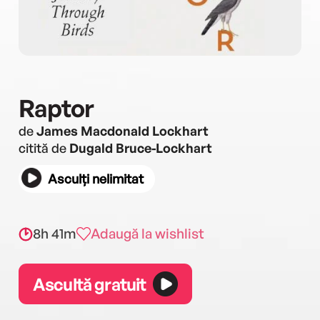
Raptor
de
James Macdonald Lockhart
citită de
Dugald Bruce-Lockhart
Asculți nelimitat
8h 41m
Adaugă la wishlist
Ascultă gratuit