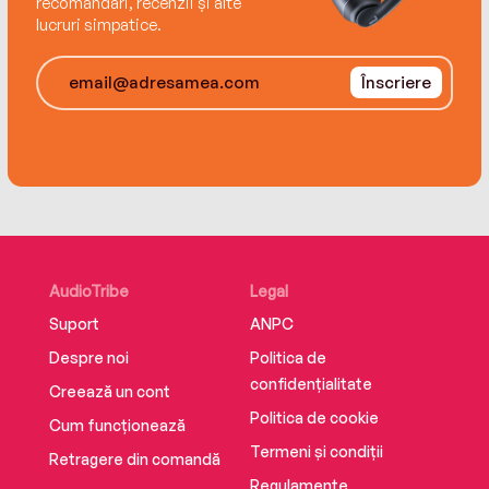
recomandări, recenzii și alte
lucruri simpatice.
Înscriere
AudioTribe
Legal
Suport
ANPC
Despre noi
Politica de
confidențialitate
Creează un cont
Politica de cookie
Cum funcționează
Termeni și condiții
Retragere din comandă
Regulamente