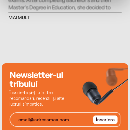
Master's Degree in Education, she decided to
write a novel and thus her career as a romance
MAI MULT
author was born. Melanie is an ambassador for
the Australian Childhood Foundation and is a
devoted owner of two cheeky toy poodles who
insist on taking turns sitting on her lap while she's
writing.
Newsletter-ul
tribului
Înscrie-te și-ți trimitem
recomandări, recenzii și alte
lucruri simpatice.
Înscriere