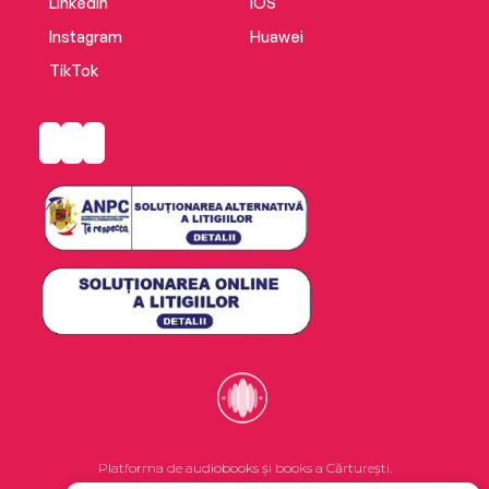
LinkedIn
iOS
Instagram
Huawei
TikTok
Platforma de audiobooks și books a Cărturești.