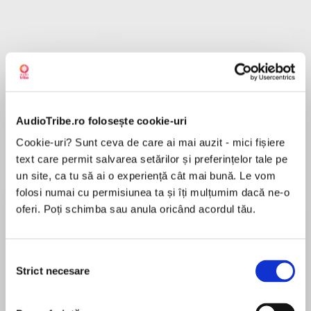
Despre
carte
"I don't take orders. Not from you or anyone."
AudioTribe.ro folosește cookie-uri
Holly Perez has one last chance to sort out the
Cookie-uri? Sunt ceva de care ai mai auzit - mici fișiere
train wreck her life has become. But being
text care permit salvarea setărilor și preferințelor tale pe
housekeeper to reclusive CEO Julius
un site, ca tu să ai o experiență cât mai bună. Le vom
MAI MULT
Ravensdale is as close to a prison as Holly could
folosi numai cu permisiunea ta și îți mulțumim dacă ne-o
În acest moment nu există recenzii
imagine. Julius may be devastatingly gorgeous,
oferi. Poți schimba sau anula oricând acordul tău.
pentru această carte
but he's also brooding, formal and completely
off-limits!
Selecția
Julius is renowned for his ironclad control, but
Strict necesare
Maisey Yates
consimțământului
provocative whirlwind Holly pushes him to his
breaking point! Especially when he discovers
Maisey Yates is the New York Times bestselling