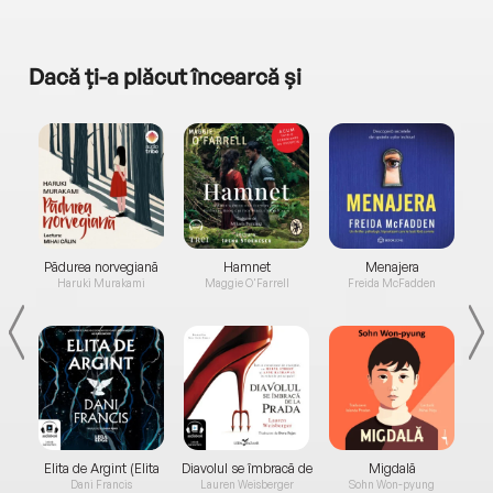
Dacă ți-a plăcut încearcă și
a...
Pădurea norvegiană
Hamnet
Menajera
I
Haruki Murakami
Maggie O'Farrell
Freida McFadden
Elita de Argint (Elita
Diavolul se îmbracă de
Migdală
de...
la...
Dani Francis
Lauren Weisberger
Sohn Won-pyung