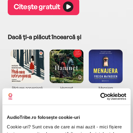
Citește gratuit
Dacă ți-a plăcut încearcă și
a...
Pădurea norvegiană
Hamnet
Menajera
I
Haruki Murakami
Maggie O'Farrell
Freida McFadden
AudioTribe.ro folosește cookie-uri
Cookie-uri? Sunt ceva de care ai mai auzit - mici fișiere