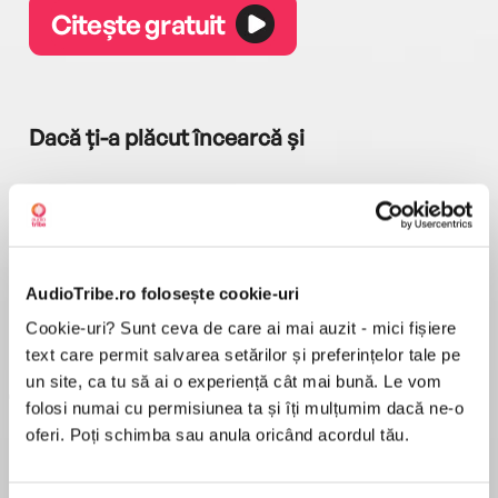
Citește gratuit
Dacă ți-a plăcut încearcă și
AudioTribe.ro folosește cookie-uri
Cookie-uri? Sunt ceva de care ai mai auzit - mici fișiere
a...
Pădurea norvegiană
Hamnet
Menajera
I
Haruki Murakami
Maggie O'Farrell
Freida McFadden
text care permit salvarea setărilor și preferințelor tale pe
un site, ca tu să ai o experiență cât mai bună. Le vom
folosi numai cu permisiunea ta și îți mulțumim dacă ne-o
oferi. Poți schimba sau anula oricând acordul tău.