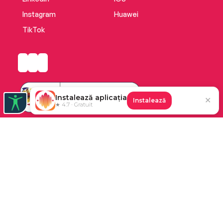
Instagram
Huawei
TikTok
Instalează aplicația
✕
Instalează
★ 4.7 · Gratuit
Platforma de audiobooks și books a Cărturești.