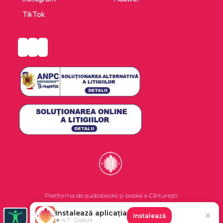
TikTok
Platforma de audiobooks și books a Cărturești.
Instalează aplicația
✕
Instalează
©2026 Nemo EPG SRL. Toate drepturile rezervate.
★ 4.7 · Gratuit