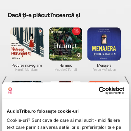
Dacă ți-a plăcut încearcă și
a...
Pădurea norvegiană
Hamnet
Menajera
I
Haruki Murakami
Maggie O'Farrell
Freida McFadden
AudioTribe.ro folosește cookie-uri
Elita de Argint (Elita
Diavolul se îmbracă de
Migdală
Cookie-uri? Sunt ceva de care ai mai auzit - mici fișiere
de...
la...
Dani Francis
Lauren Weisberger
Sohn Won-pyung
text care permit salvarea setărilor și preferințelor tale pe