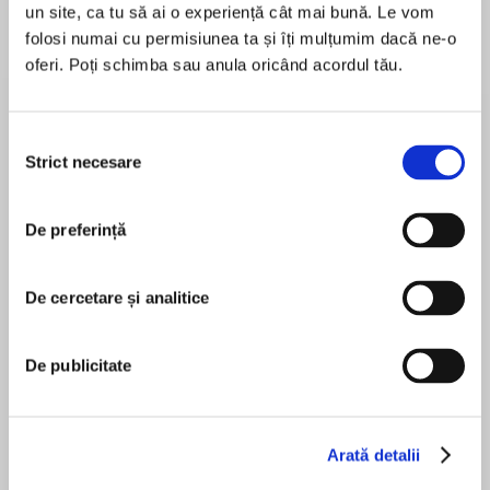
un site, ca tu să ai o experiență cât mai bună. Le vom
folosi numai cu permisiunea ta și îți mulțumim dacă ne-o
oferi. Poți schimba sau anula oricând acordul tău.
Despre
carte
Before, Arrah was shamed by having no magic
Selecția
at all. Now, with demons on warpath, she is the
Strict necesare
consimțământului
only one in the world who has it.
De preferință
MAI MULT
În acest moment nu există recenzii
De cercetare și analitice
pentru această carte
Explosive fantasy set in a West-African world of
magic and legend. Perfect for fans of Tomi
Rena Barron
De publicitate
Adeyemi, Laini Taylor and Sarah J Maas.
Robin Miles
Arată detalii