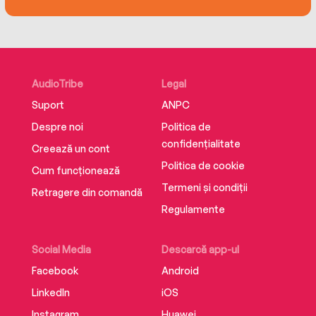
The Demon King wants Arrah. If he can’t be
stopped, he will destroy everything, and
everyone, standing in his way.
AudioTribe
Legal
Suport
ANPC
Despre noi
Politica de
confidențialitate
Creează un cont
Politica de cookie
Cum funcționează
Termeni și condiții
Retragere din comandă
Regulamente
Social Media
Descarcă app-ul
Facebook
Android
LinkedIn
iOS
Instagram
Huawei