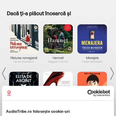
Dacă ți-a plăcut încearcă și
a...
Pădurea norvegiană
Hamnet
Menajera
I
Haruki Murakami
Maggie O'Farrell
Freida McFadden
Elita de Argint (Elita
Diavolul se îmbracă de
Migdală
de...
la...
Dani Francis
Lauren Weisberger
Sohn Won-pyung
AudioTribe.ro folosește cookie-uri