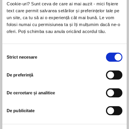
Cookie-uri? Sunt ceva de care ai mai auzit - mici fișiere
text care permit salvarea setărilor și preferințelor tale pe
un site, ca tu să ai o experiență cât mai bună. Le vom
Despre
carte
folosi numai cu permisiunea ta și îți mulțumim dacă ne-o
oferi. Poți schimba sau anula oricând acordul tău.
In this heartfelt and soul-searching work,
brimming with warmth, humor, and insight, the
beloved Guardian columnist spends a year
Selecția
exploring how to pursue a rich and meaningful
Strict necesare
consimțământului
life, turning to the wisdom of the Stoics for
MAI MULT
insights into the deepest questions of
De preferință
În acest moment nu există recenzii
existence.
pentru această carte
De cercetare și analitice
Brigid Delaney
BRIGID DELANEY is a political speechwriter for
De publicitate
Australia’s minister for finance and minister for
Like many people today, Brigid Delaney was
women. For many years she wrote the popular
searching for answers to timeless questions: