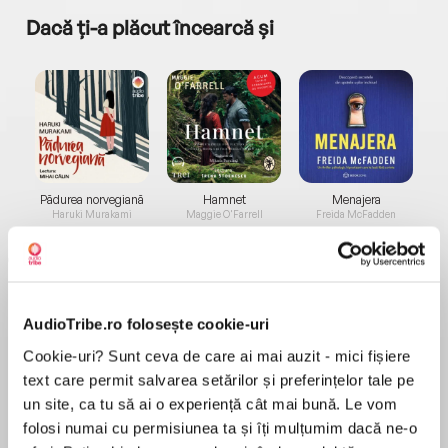
Dacă ți-a plăcut încearcă și
a...
Pădurea norvegiană
Hamnet
Menajera
I
Haruki Murakami
Maggie O'Farrell
Freida McFadden
AudioTribe.ro folosește cookie-uri
Cookie-uri? Sunt ceva de care ai mai auzit - mici fișiere
text care permit salvarea setărilor și preferințelor tale pe
Elita de Argint (Elita
Diavolul se îmbracă de
Migdală
de...
la...
Dani Francis
Lauren Weisberger
Sohn Won-pyung
un site, ca tu să ai o experiență cât mai bună. Le vom
folosi numai cu permisiunea ta și îți mulțumim dacă ne-o