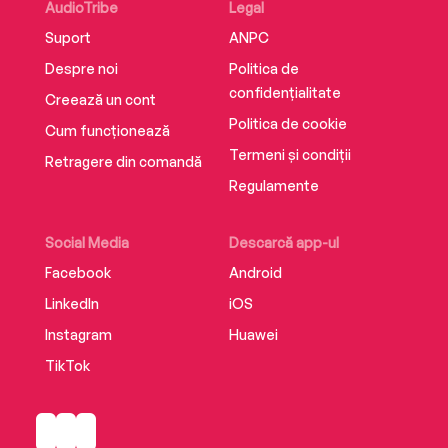
AudioTribe
Legal
From the guardianship system, which places
Suport
ANPC
unmarried women under the full control of their
male relatives, to the secretive online
Despre noi
Politica de
underground network of Saudi runaways
confidențialitate
Creează un cont
plotting their escape, Rebel is a gripping
Politica de cookie
Cum funcționează
memoir of resistance and bravery by a woman
Termeni și condiții
determined to tell the truth about life in the
Retragere din comandă
closed kingdom.
Regulamente
Social Media
Descarcă app-ul
Facebook
Android
LinkedIn
iOS
Instagram
Huawei
TikTok