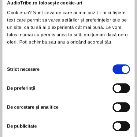
AudioTribe.ro folosește cookie-uri
Cookie-uri? Sunt ceva de care ai mai auzit - mici fișiere
text care permit salvarea setărilor și preferințelor tale pe
un site, ca tu să ai o experiență cât mai bună. Le vom
Despre
carte
folosi numai cu permisiunea ta și îți mulțumim dacă ne-o
The powerful story of Cecily Neville, torn
oferi. Poți schimba sau anula oricând acordul tău.
between both sides in the War of the Roses,
from the best-selling author of The Agincourt
Bride.
Selecția
Strict necesare
consimțământului
MAI MULT
In fifteenth century England the Neville family
În acest moment nu există recenzii
rules the north with an iron fist. Ralph Neville,
De preferință
pentru această carte
Earl of Westmorland, a giant of a man and a
staunch Lancastrian, cunningly consolidates
power by negotiating brilliant marriages for his
De cercetare și analitice
children. The last betrothal he arranges before
Joanna Hickson
he dies is between his youngest daughter, nine-
De publicitate
year-old Cicely, and his ward Richard, the
Joanna Hickson spent twenty five years
thirteen-year-old Duke of York, England’s richest