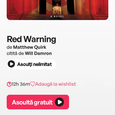
Red Warning
de
Matthew Quirk
citită de
Will Damron
Asculți nelimitat
12h 36m
Adaugă la wishlist
Ascultă gratuit