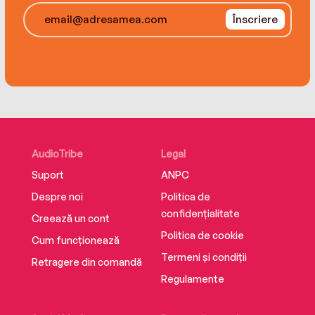
most iconic buildings in the capital.
Înscriere
With enemies lurking both inside and outside
the Agency and the Russian threat looming ever
larger, Sam must use all his training and nerve
to stop Konstantin before he can trigger the plot
to devastate Washington and bring the US to its
knees.
AudioTribe
Legal
Suport
ANPC
Despre noi
Politica de
confidențialitate
Creează un cont
Politica de cookie
Cum funcționează
Termeni și condiții
Retragere din comandă
Regulamente