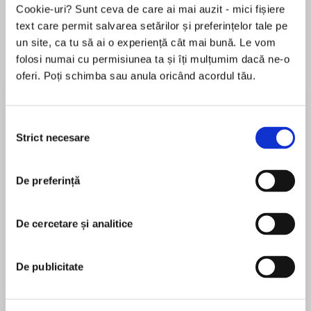
Cookie-uri? Sunt ceva de care ai mai auzit - mici fișiere
text care permit salvarea setărilor și preferințelor tale pe
un site, ca tu să ai o experiență cât mai bună. Le vom
Despre
carte
folosi numai cu permisiunea ta și îți mulțumim dacă ne-o
oferi. Poți schimba sau anula oricând acordul tău.
“Intricately plotted with extraordinary
characters and riveting action.” –Jack Carr,
#1New York Timesbestselling author of In the
Selecția
Blood
Strict necesare
consimțământului
MAI MULT
CIA officer Sam Hudson races to find a deep
De preferință
În acest moment nu există recenzii
cover operative loose in the U.S. and a mole in
pentru această carte
the Agency before they can launch a
devastating attack on Washington, D.C., in this
De cercetare și analitice
Matthew Quirk
adrenaline-fueled thriller from the author ofThe
Night AgentandHour of the Assassin.
Matthew Quirk is the New York Timesbestselling
De publicitate
author of Inside Threat, Red Warning, Hour of the
For years CIA officer Sam Hudson has been
Assassin, The Night Agent, Dead Man
hunting Konstantin, a Russian deep cover