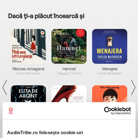
Dacă ți-a plăcut încearcă și
a...
Pădurea norvegiană
Hamnet
Menajera
I
Haruki Murakami
Maggie O'Farrell
Freida McFadden
Elita de Argint (Elita
Diavolul se îmbracă de
Migdală
de...
la...
Dani Francis
Lauren Weisberger
Sohn Won-pyung
AudioTribe.ro folosește cookie-uri