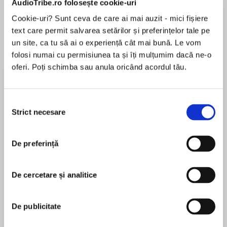
AudioTribe.ro folosește cookie-uri
Cookie-uri? Sunt ceva de care ai mai auzit - mici fișiere
text care permit salvarea setărilor și preferințelor tale pe
Despre
carte
un site, ca tu să ai o experiență cât mai bună. Le vom
folosi numai cu permisiunea ta și îți mulțumim dacă ne-o
A chilling short story taking us back to DI Sean
oferi. Poți schimba sau anula oricând acordul tău.
Corrigan’s days as a newly minted detective
from Luke Delaney, ex-Met detective and
author of Cold Killing. Perfect for fans of Mark
Selecția
Billingham, Peter James and Stuart MacBride.
Strict necesare
consimțământului
MAI MULT
În acest moment nu există recenzii
1993. The Parkside Rapist has been terrorising
De preferință
pentru această carte
the women of South London, and Detective
Chief Superintendent Charlie Bannan is in need
of a secret weapon if he’s going to catch this
De cercetare și analitice
particular monster.
Luke Delaney
De publicitate
When fresh-faced PC Sean Corrigan is
Luke Delaney joined the Metropolitan Police
transferred to join the team, Bannan
Service in the late 1980s and his first posting was