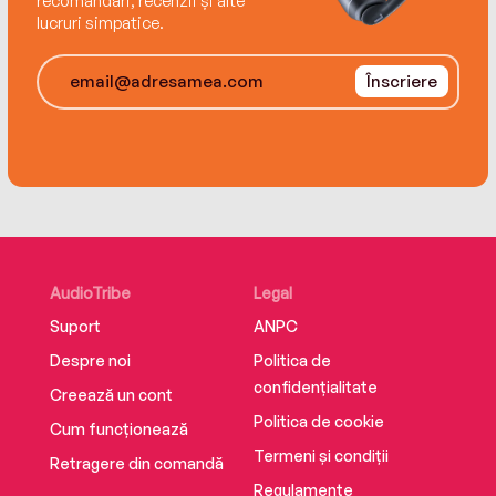
recomandări, recenzii și alte
lucruri simpatice.
Înscriere
AudioTribe
Legal
Suport
ANPC
Despre noi
Politica de
confidențialitate
Creează un cont
Politica de cookie
Cum funcționează
Termeni și condiții
Retragere din comandă
Regulamente