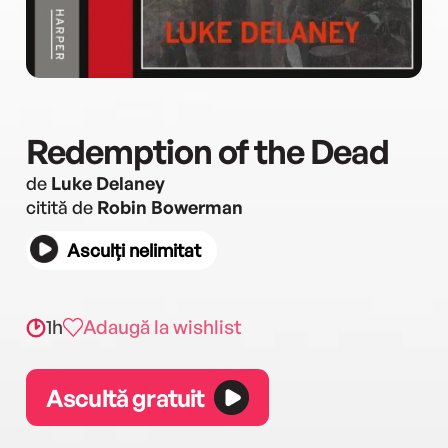
Redemption of the Dead
de
Luke Delaney
citită de
Robin Bowerman
Asculți nelimitat
1h
Adaugă la wishlist
Ascultă gratuit