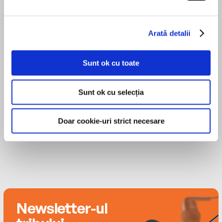
Rosie Banks
Vor reuși oare cele trei prietene s-o ajute?
Traducere de
Arată detalii
Editura Litera
ISBN 9786063379123
Sunt ok cu toate
Maria Radu
Artistă și cântăreață.
Sunt ok cu selecția
Doar cookie-uri strict necesare
Newsletter-ul