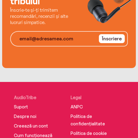
tribului
Înscrie-te și-ți trimitem
recomandări, recenzii și alte
lucruri simpatice.
Înscriere
AudioTribe
Legal
Suport
ANPC
Despre noi
Politica de
confidențialitate
Creează un cont
Politica de cookie
Cum funcționează