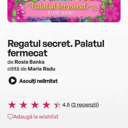
Regatul secret. Palatul
fermecat
de
Rosie Banks
citită de
Maria Radu
Asculți nelimitat
4.5
(2 recenzii)
Adaugă la wishlist