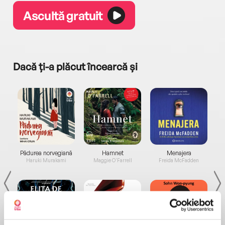
Ascultă gratuit
Dacă ți-a plăcut încearcă și
a...
Pădurea norvegiană
Hamnet
Menajera
I
Haruki Murakami
Maggie O'Farrell
Freida McFadden