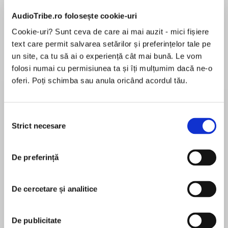
AudioTribe.ro folosește cookie-uri
Elita de Argint (Elita
Diavolul se îmbracă de
Migdală
de...
la...
Dani Francis
Lauren Weisberger
Sohn Won-pyung
Cookie-uri? Sunt ceva de care ai mai auzit - mici fișiere
text care permit salvarea setărilor și preferințelor tale pe
un site, ca tu să ai o experiență cât mai bună. Le vom
folosi numai cu permisiunea ta și îți mulțumim dacă ne-o
oferi. Poți schimba sau anula oricând acordul tău.
Despre
carte
Ellie, Summer și Jasmine sunt cele mai bune
prietene.
Selecția
Strict necesare
consimțământului
Într-o zi, fetele descoperă o cutie fermecată și
ajung pe un tărâm magic.
De preferință
MAI MULT
În acest moment nu există recenzii
Acolo o întâlnesc pe Trixibelle, spiridușul regal
pentru această carte
care trebuie să salveze petrecerea de
De cercetare și analitice
aniversare a celor 1000 de ani ai Regelui Voios de
trăsnetele nimicitoare ale maleficei regine
De publicitate
Maliția.