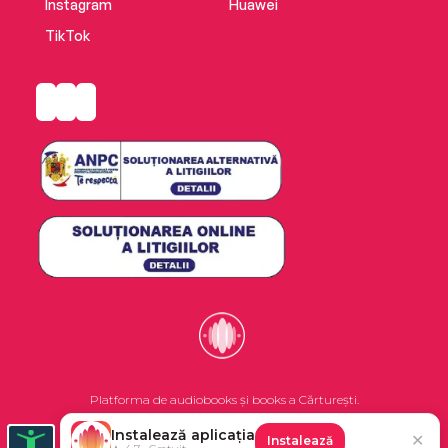
Instagram
Huawei
TikTok
Platforma de audiobooks și books a Cărturești.
Instalează aplicația
✕
Instalează
©2026 Nemo EPG SRL. Toate drepturile rezervate.