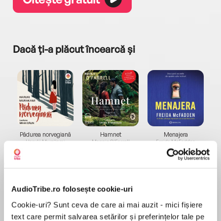
Dacă ți-a plăcut încearcă și
a...
Pădurea norvegiană
Hamnet
Menajera
I
Haruki Murakami
Maggie O'Farrell
Freida McFadden
AudioTribe.ro folosește cookie-uri
Cookie-uri? Sunt ceva de care ai mai auzit - mici fișiere
text care permit salvarea setărilor și preferințelor tale pe