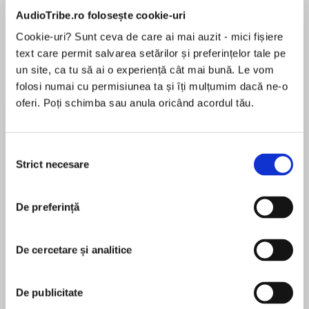
AudioTribe.ro folosește cookie-uri
Cookie-uri? Sunt ceva de care ai mai auzit - mici fișiere
text care permit salvarea setărilor și preferințelor tale pe
Elita de Argint (Elita
Diavolul se îmbracă de
Migdală
de...
la...
Dani Francis
Lauren Weisberger
Sohn Won-pyung
un site, ca tu să ai o experiență cât mai bună. Le vom
folosi numai cu permisiunea ta și îți mulțumim dacă ne-o
oferi. Poți schimba sau anula oricând acordul tău.
Despre
carte
Selecția
Strict necesare
Bestseller USA Today din prima clipă!
consimțământului
Scarlett St. Clair, autoarea celebrei serii HADES
X PERSEFONA, revine în atenția fanilor cu un
De preferință
fantasy plin de pericol, întuneric și romantism
nestăvilit.
MAI MULT
Căsătoria lor este răzbunarea lui!
De cercetare și analitice
În acest moment nu există recenzii
Pentru Isolda de Lara, ziua în care va fi mireasa
pentru această carte
va fi și ziua în care își va îngropa sufletul. Pentru
De publicitate
a pune capăt unui război care durează de ani