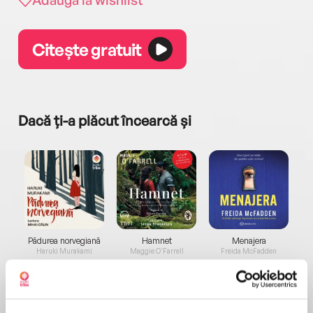
Adaugă la wishlist
Citește gratuit
Dacă ți-a plăcut încearcă și
a...
Pădurea norvegiană
Hamnet
Menajera
I
Haruki Murakami
Maggie O'Farrell
Freida McFadden