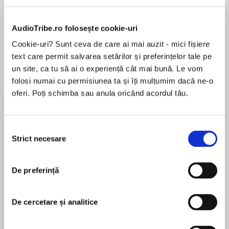
Elita de Argint (Elita
Diavolul se îmbracă de
Migdală
AudioTribe.ro folosește cookie-uri
de...
la...
Dani Francis
Lauren Weisberger
Sohn Won-pyung
Cookie-uri? Sunt ceva de care ai mai auzit - mici fișiere
text care permit salvarea setărilor și preferințelor tale pe
un site, ca tu să ai o experiență cât mai bună. Le vom
folosi numai cu permisiunea ta și îți mulțumim dacă ne-o
Despre
carte
oferi. Poți schimba sau anula oricând acordul tău.
AudioBites. Bundles cu 4 bestsellere rezumate
la ideile esențiale.
Selecția
Strict necesare
Zeci de ore de cărți în bites care să te inspire,
consimțământului
ușor de reținut și aplicat. Idei care au potențial
MAI MULT
să schimbe lumea ta și pe cea din jur. Dacă
De preferință
Recenzii
simți că ideile dintr-o carte rezonează cu ale
tale, te încurajăm să o asculți sau să o citești
integral.
De cercetare și analitice
Scurte, la obiect și placute. Bine că aveti aici
rezumate, imi place cum a iesit!
În bundle-ul „Reguli și principii” vei găsi: