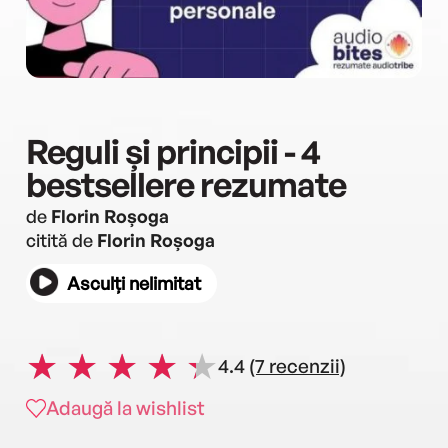
Reguli și principii - 4
bestsellere rezumate
de
Florin Roșoga
citită de
Florin Roșoga
Asculți nelimitat
4.4
(7 recenzii)
Adaugă la wishlist