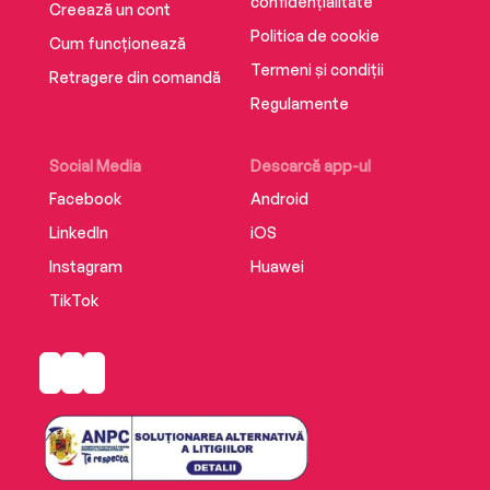
confidențialitate
Creează un cont
Politica de cookie
4. În acest volum, Florin Roșoga îți oferă pașii de
Cum funcționează
început ai dezvoltării personale, fiind un ghid
Termeni și condiții
Retragere din comandă
care te va ajuta să ai o strategie de evoluție
Regulamente
personală.
Social Media
Descarcă app-ul
Facebook
Android
LinkedIn
iOS
Instagram
Huawei
TikTok