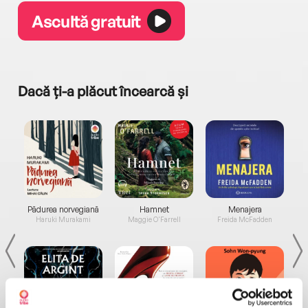
Ascultă gratuit
Dacă ți-a plăcut încearcă și
a...
Pădurea norvegiană
Hamnet
Menajera
I
Haruki Murakami
Maggie O'Farrell
Freida McFadden