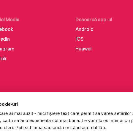
ial Media
Descarcă app-ul
ebook
Android
kedIn
iOS
tagram
Huawei
Tok
ookie-uri
re ai mai auzit - mici fișiere text care permit salvarea setărilor 
te, ca tu să ai o experiență cât mai bună. Le vom folosi numai cu
o oferi. Poți schimba sau anula oricând acordul tău.