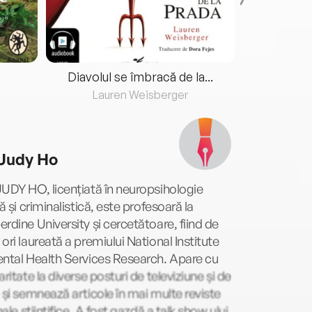
Diavolul se îmbracă de la...
Lauren Weisberger
Fre
 Judy Ho
UDY HO, licențiată în neuropsihologie
că și criminalistică, este profesoară la
rdine University și cercetătoare, fiind de
ori laureată a premiului National Institute
ntal Health Services Research. Apare cu
aritate la diverse posturi de televiziune și de
 și semnează articole în mai multe reviste
rnale științifice. A fost gazdă a talk show ului