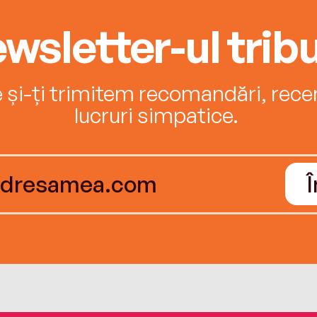
wsletter-ul tribu
e și-ți trimitem recomandări, recenz
lucruri simpatice.