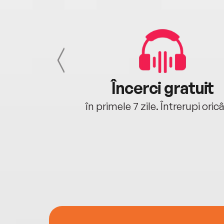
cu tine
Încerci gratuit
oriunde ești.
în primele 7 zile. Întrerupi oric