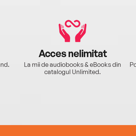
Acces nelimitat
ând.
La mii de audiobooks & eBooks din
Po
catalogul Unlimited.