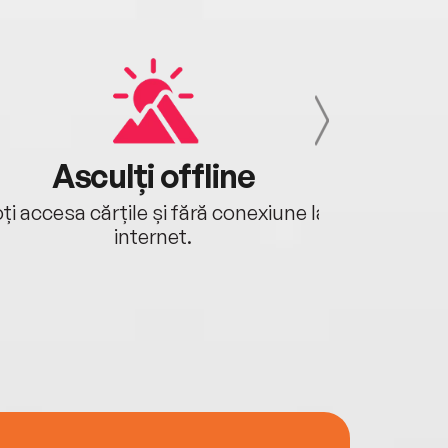
Asculți offline
Aj
ți accesa cărțile și fără conexiune la
Ascultă a
internet.