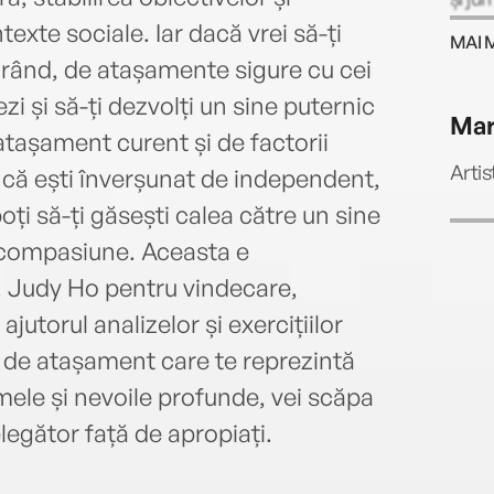
telev
exte sociale. Iar dacă vrei să-ți
MAI 
și a 
l rând, de atașamente sigure cu cei
sfatu
zi și să-ți dezvolți un sine puternic
privi
Mar
precu
 atașament curent și de factorii
produ
Artis
t că ești înverșunat de independent,
dezv
ți să-ți găsești calea către un sine
sănăt
defav
tocompasiune. Aceasta e
Insti
. Judy Ho pentru vindecare,
Peppe
jutorul analizelor și exercițiilor
princ
cogni
ul de atașament care te reprezintă
angaj
aumele și nevoile profunde, vei scăpa
compo
legător față de apropiați.
eveni
ateli