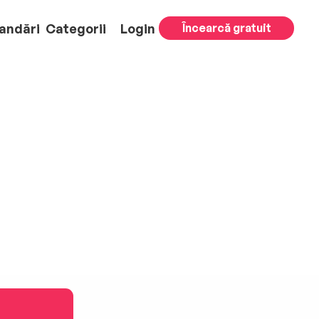
andări
Categorii
Login
Încearcă gratuit