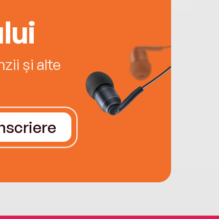
lui
ii și alte
Înscriere