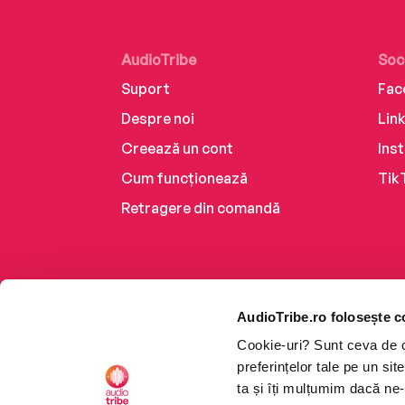
AudioTribe
Soc
Suport
Fac
Despre noi
Lin
Creează un cont
Ins
Cum funcționează
Tik
Retragere din comandă
AudioTribe.ro folosește c
Cookie-uri? Sunt ceva de ca
preferințelor tale pe un si
ta și îți mulțumim dacă ne-