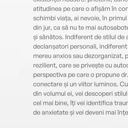
atitudinea pe care o afișăm în cont
schimbi viața, ai nevoie, în primu
din jur, ca să nu te mai autosabote
și sănătos. Indiferent de stilul de
declanșatori personali, indiferen
mereu anxios sau dezorganizat, po
rezilient, care se privește cu au
perspectiva pe care o propune dr
conectare și un viitor luminos. Cu a
din volumul ei, vei descoperi stil
cel mai bine, îți vei identifica tr
de anxietate și vei deveni mai înțe