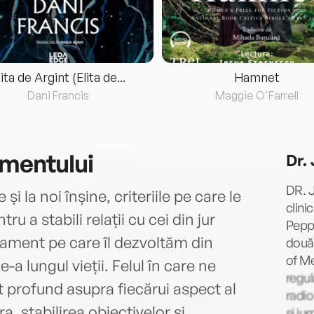
lita de Argint (Elita de...
Hamnet
Dani Francis
Maggie O'Farrell
amentului
Dr.
DR. J
i la noi înșine, criteriile pe care le
clini
u a stabili relații cu cei din jur
Peppe
șament pe care îl dezvoltăm din
două 
of Me
-a lungul vieții. Felul în care ne
regul
t profund asupra fiecărui aspect al
radio
ra, stabilirea obiectivelor și
și ju