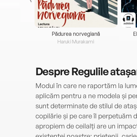
eria...
Pădurea norvegiană
E
ris
Haruki Murakami
Despre
Regulile ataș
Modul în care ne raportăm la lume ș
aplicăm pentru a ne modela și pentr
sunt determinate de stilul de ata
copilărie și pe care îl perpetuăm de
apropiem de ceilalți are un impac
existenței noastre: prietenii, carie