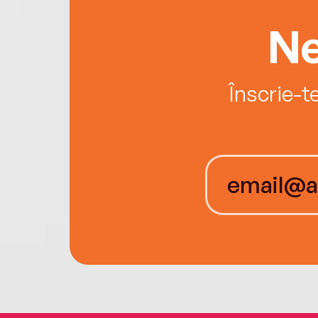
Ne
Înscrie-t