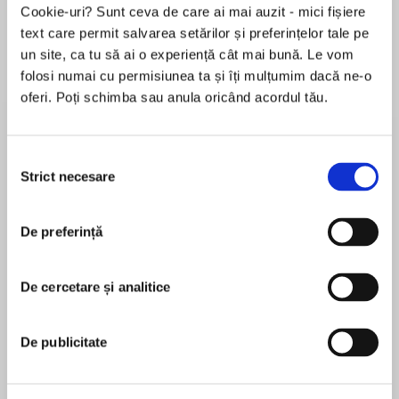
Cookie-uri? Sunt ceva de care ai mai auzit - mici fișiere
text care permit salvarea setărilor și preferințelor tale pe
un site, ca tu să ai o experiență cât mai bună. Le vom
Despre
carte
folosi numai cu permisiunea ta și îți mulțumim dacă ne-o
oferi. Poți schimba sau anula oricând acordul tău.
From the New York Times bestselling author of
the Wind Dragons and Cursed Ravens MC
series comes trouble in the form of a renegade.
Selecția
Strict necesare
consimțământului
"The perfect mixed of sass, steam, and
MAI MULT
suspense!” –United Indie Book Blog
De preferință
În acest moment nu există recenzii
pentru această carte
Good girl Isabella wouldn’t miss the birth of her
sister’s baby for the world. So when her car
De cercetare și analitice
Chantal Fernando
breaks down and one of the bikers next door
offers her a ride to Vegas, it’s too tempting to
Chantal Fernando is the New York Times, USA
De publicitate
pass up. Besides, she can think of worse travel
Today and Amazon Bestselling Author of
conditions than wrapping her arms around
numerous novels, including Maybe This Time, The
Renny, otherwise known as Renegade.