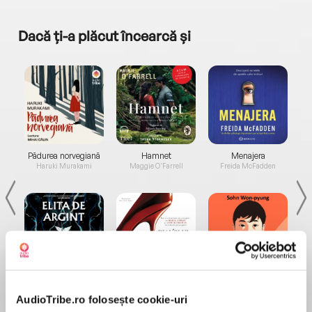
Dacă ți-a plăcut încearcă și
a...
Pădurea norvegiană
Hamnet
Menajera
I
Haruki Murakami
Maggie O'Farrell
Freida McFadden
Elita de Argint (Elita
Diavolul se îmbracă de
Migdală
de...
la...
Dani Francis
Lauren Weisberger
Sohn Won-pyung
AudioTribe.ro folosește cookie-uri