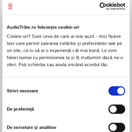
de...
la...
Dani Francis
Lauren Weisberger
Sohn Won-pyung
AudioTribe.ro folosește cookie-uri
Despre
carte
Cookie-uri? Sunt ceva de care ai mai auzit - mici fișiere
text care permit salvarea setărilor și preferințelor tale pe
From Dallas Willard, one of the most important
un site, ca tu să ai o experiență cât mai bună. Le vom
Christian intellectuals of the twentieth century,
folosi numai cu permisiunea ta și îți mulțumim dacă ne-o
comes a collection of readings, interviews,
oferi. Poți schimba sau anula oricând acordul tău.
talks, and articles—many previously
unpublished.
MAI MULT
Selecția
În acest moment nu există recenzii
In his groundbreaking books The Divine
Strict necesare
consimțământului
pentru această carte
Conspiracy, The Great Omission, Knowing
Christ Today, Hearing God, The Spirit of the
Dallas Willard
Disciplines, The Divine Conspiracy Continued,
De preferință
and The Allure of Gentleness, teacher,
Dallas Willard was a professor at the University of
philosopher, and spiritual guide Dallas Willard
Southern California's School of Philosophy until
De cercetare și analitice
forever changed the way many Christians