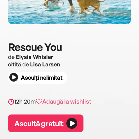
Rescue You
de
Elysia Whisler
citită de
Lisa Larsen
Asculți nelimitat
12h 20m
Adaugă la wishlist
Ascultă gratuit