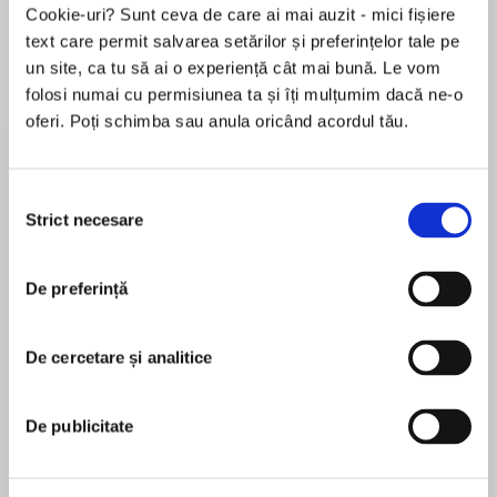
Cookie-uri? Sunt ceva de care ai mai auzit - mici fișiere
text care permit salvarea setărilor și preferințelor tale pe
un site, ca tu să ai o experiență cât mai bună. Le vom
Despre
carte
folosi numai cu permisiunea ta și îți mulțumim dacă ne-o
oferi. Poți schimba sau anula oricând acordul tău.
She needs a fresh start. He’s got scars that
haven’t healed. With the help of some rescue
dogs, they’ll discover that everyone deserves a
Selecția
chance at happiness.
Strict necesare
consimțământului
MAI MULT
After a year of heartbreak and loss, the only
De preferință
În acest moment nu există recenzii
thing keeping Constance afloat is the dog
pentru această carte
rescue she works at with her sister, Sunny.
Desperate for a change, Constance impulsively
De cercetare și analitice
Elysia Whisler
joins a new gym, even though it seems
impossibly hard, and despite the gym’s prickly
Elysia Whisler was raised in Texas, Italy, Alaska,
De publicitate
owner.
Mississippi, Nebraska, Hawai'i and Virginia, in true
military fashion. Her nomadic life has made
Rhett Santos keeps his gym as a refuge for his