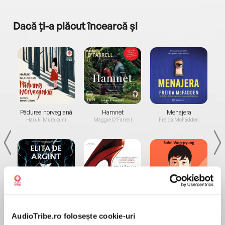
Dacă ți-a plăcut încearcă și
a...
Pădurea norvegiană
Hamnet
Menajera
I
Haruki Murakami
Maggie O'Farrell
Freida McFadden
Elita de Argint (Elita
Diavolul se îmbracă de
Migdală
de...
la...
Dani Francis
Lauren Weisberger
Sohn Won-pyung
AudioTribe.ro folosește cookie-uri