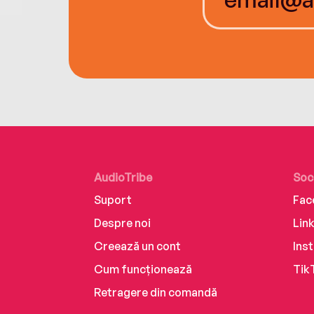
AudioTribe
Soc
Suport
Fac
Despre noi
Lin
Creează un cont
Ins
Cum funcționează
Tik
Retragere din comandă