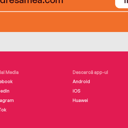
ial Media
Descarcă app-ul
ebook
Android
kedIn
iOS
tagram
Huawei
Tok