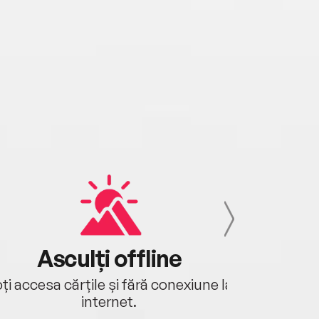
Asculți offline
Aj
ți accesa cărțile și fără conexiune la
Ascultă a
internet.