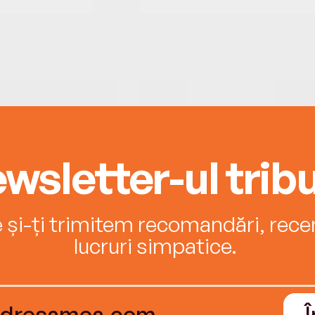
wsletter-ul tribu
e și-ți trimitem recomandări, recenz
lucruri simpatice.