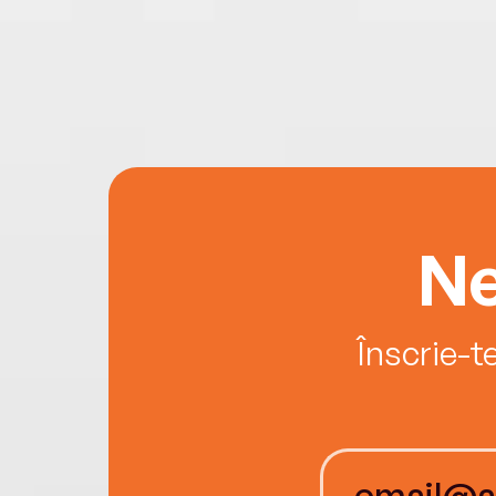
Ne
Înscrie-t