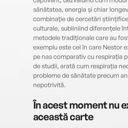
sănătatea, energia și chiar longev
combinație de cercetări științifice
culturale, subliniind diferențele î
metodele tradiționale care au fost
exemplu este cel în care Nestor e
pe nas comparativ cu respirația pe
de studii, arată cum respirația n
probleme de sănătate precum anx
nepotrivită.
În acest moment nu ex
această carte