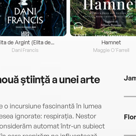
lita de Argint (Elita de...
Hamnet
Dani Francis
Maggie O'Farrell
ouă știință a unei arte
Jam
e o incursiune fascinantă în lumea
esea ignorate: respirația. Nestor
Flo
considerăm automat într-un subiect
în care respirăm ne influențează