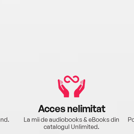
Acces nelimitat
ând.
La mii de audiobooks & eBooks din
Po
catalogul Unlimited.