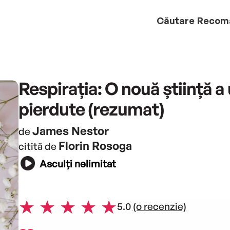
Căutare
Recom
Respirația: O nouă știință a 
pierdute (rezumat)
James Nestor
de
Florin Rosoga
citită de
Asculți nelimitat
5.0
(o recenzie)