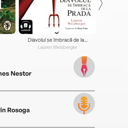
Diavolul se îmbracă de la...
Lauren Weisberger
Fre
es Nestor
rin Rosoga