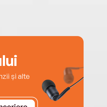
lui
ii și alte
Înscriere