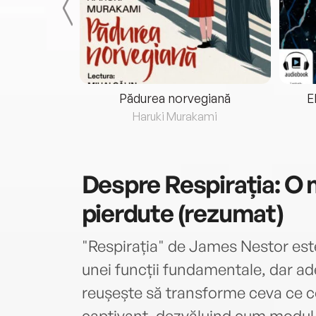
eria...
Pădurea norvegiană
E
ris
Haruki Murakami
Despre
Respirația: O n
pierdute (rezumat)
"Respirația" de James Nestor est
unei funcții fundamentale, dar ad
reușește să transforme ceva ce 
captivant, dezvăluind cum modul 