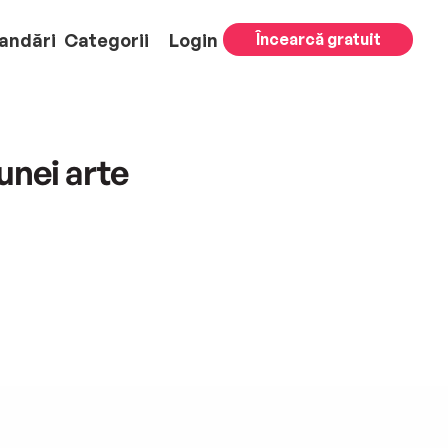
andări
Categorii
Login
Încearcă gratuit
unei arte