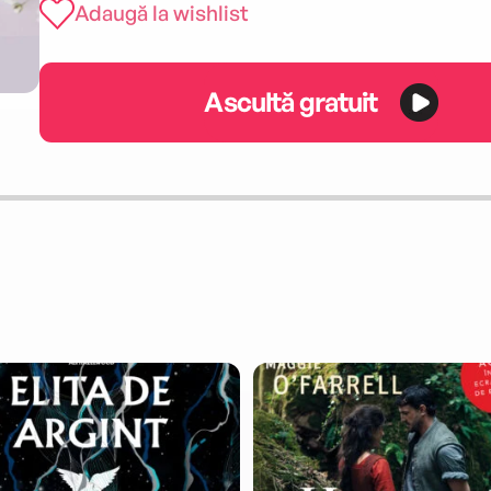
Adaugă la wishlist
Ascultă gratuit