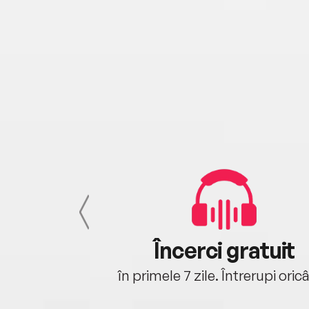
cu tine
Încerci gratuit
oriunde ești.
în primele 7 zile. Întrerupi oric