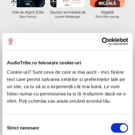
Elita de Argint (Elita
Diavolul se îmbracă de
Migdală
de...
la...
Dani Francis
Lauren Weisberger
Sohn Won-pyung
Despre
carte
„O carte minunată, care ne reamintește și ne
AudioTribe.ro folosește cookie-uri
arată cum conlucrează respirația și mintea.” -
Cookie-uri? Sunt ceva de care ai mai auzit - mici fișiere
Dr. RAHUL JANDIAL, autorul Neurofitness
text care permit salvarea setărilor și preferințelor tale pe
un site, ca tu să ai o experiență cât mai bună. Le vom
„Un manual bine-venit și tonic pentru utilizatorul
folosi numai cu permisiunea ta și îți mulțumim dacă ne-o
MAI MULT
sistemului respirator.” – Kirkus Reviews
oferi. Poți schimba sau anula oricând acordul tău.
Recenzii
Nimic nu este mai important decât respirația:
inspiră, expiră, repetă de 25 000 de ori pe zi.
Selecția
O carte esențială pentru oricine este interesat
Însă oamenii și-au pierdut capaci¬tatea de a
Strict necesare
consimțământului
de propria sănătate!
respira corect, iar consecințele sunt grave.