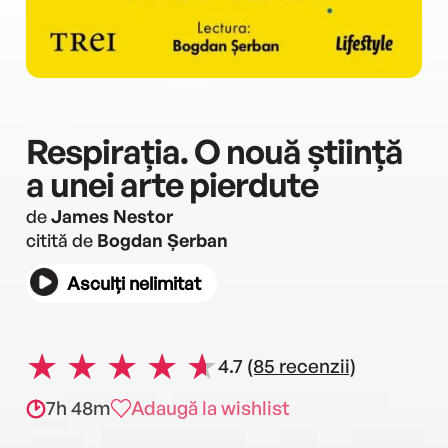
Respirația. O nouă știință
a unei arte pierdute
de
James Nestor
citită de
Bogdan Șerban
Asculți nelimitat
4.7
(85 recenzii)
7h 48m
Adaugă la wishlist