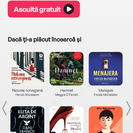
Ascultă gratuit
Dacă ți-a plăcut încearcă și
a...
Pădurea norvegiană
Hamnet
Menajera
I
Haruki Murakami
Maggie O'Farrell
Freida McFadden