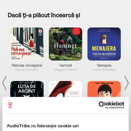
Dacă ți-a plăcut încearcă și
a...
Pădurea norvegiană
Hamnet
Menajera
I
Haruki Murakami
Maggie O'Farrell
Freida McFadden
Elita de Argint (Elita
Diavolul se îmbracă de
Migdală
de...
la...
Dani Francis
Lauren Weisberger
Sohn Won-pyung
AudioTribe.ro folosește cookie-uri