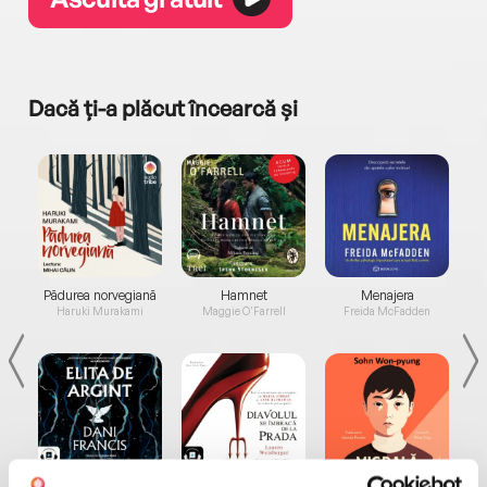
Dacă ți-a plăcut încearcă și
a...
Pădurea norvegiană
Hamnet
Menajera
I
Haruki Murakami
Maggie O'Farrell
Freida McFadden