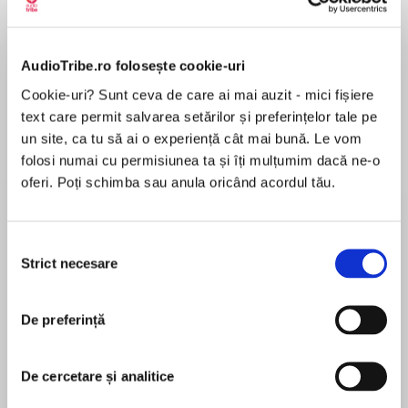
Elita de Argint (Elita
Diavolul se îmbracă de
Migdală
de...
la...
Dani Francis
Lauren Weisberger
Sohn Won-pyung
AudioTribe.ro folosește cookie-uri
Cookie-uri? Sunt ceva de care ai mai auzit - mici fișiere
text care permit salvarea setărilor și preferințelor tale pe
Despre
carte
un site, ca tu să ai o experiență cât mai bună. Le vom
An instant New York Times bestseller! Juliette
folosi numai cu permisiunea ta și îți mulțumim dacă ne-o
and Warner’s story continues in the electrifying
oferi. Poți schimba sau anula oricând acordul tău.
fourth installment of Tahereh Mafi’s bestselling
Shatter Me series.
Selecția
MAI MULT
The girl with the power to kill with a single touch
Strict necesare
consimțământului
În acest moment nu există recenzii
now has the world in the palm of her hand.
pentru această carte
Juliette Ferrars thought she’d won. She took
De preferință
over Sector 45, was named the new Supreme
Commander of North America, and now has
Warner by her side. But when tragedy strikes,
De cercetare și analitice
Tahereh Mafi
she must confront the darkness that dwells