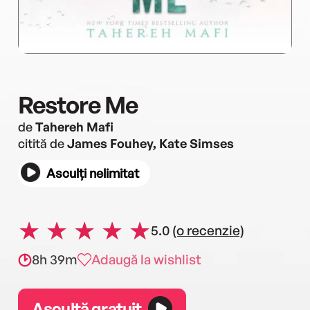
Restore Me
de
Tahereh Mafi
citită de
James Fouhey, Kate Simses
Asculți nelimitat
5.0
(o recenzie)
8h 39m
Adaugă la wishlist
Ascultă gratuit