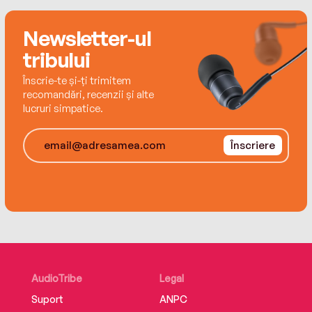
Newsletter-ul
tribului
Înscrie-te și-ți trimitem
recomandări, recenzii și alte
lucruri simpatice.
Înscriere
AudioTribe
Legal
Suport
ANPC