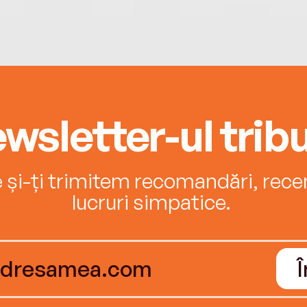
wsletter-ul tribu
e și-ți trimitem recomandări, recenz
lucruri simpatice.