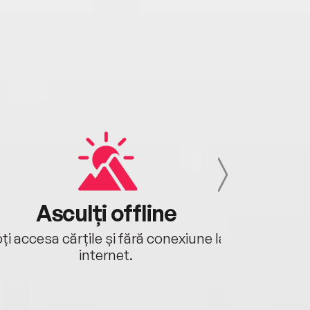
Asculți offline
Aj
ți accesa cărțile și fără conexiune la
Ascultă a
internet.