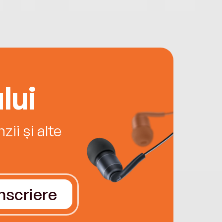
lui
ii și alte
Înscriere