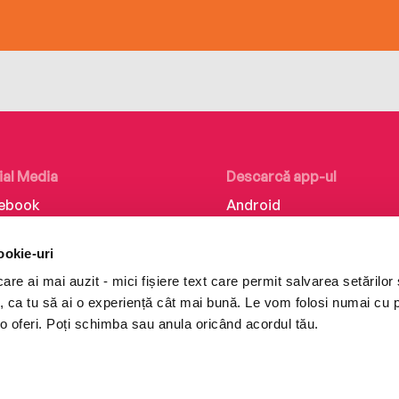
ial Media
Descarcă app-ul
ebook
Android
kedIn
iOS
ookie-uri
tagram
Huawei
re ai mai auzit - mici fișiere text care permit salvarea setărilor 
Tok
te, ca tu să ai o experiență cât mai bună. Le vom folosi numai cu
o oferi. Poți schimba sau anula oricând acordul tău.