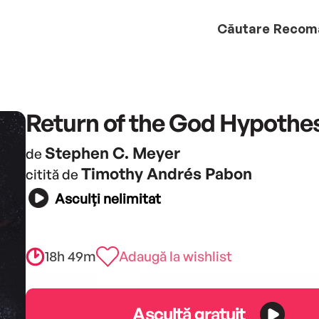
Căutare
Recom
Return of the God Hypothe
Stephen C. Meyer
de
Timothy Andrés Pabon
citită de
Asculți nelimitat
18h 49m
Adaugă la wishlist
Ascultă gratuit