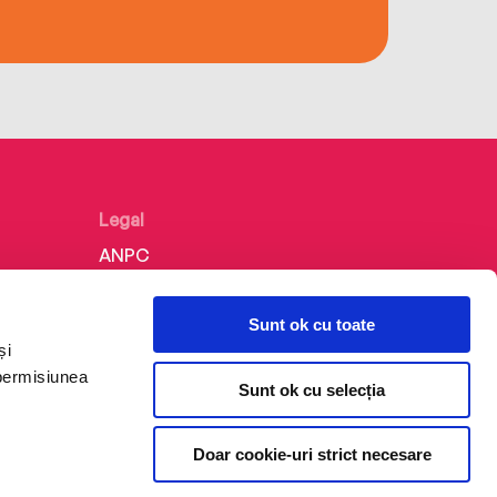
Legal
ANPC
Politica de confidențialitate
Sunt ok cu toate
Politica de cookie
și
Termeni și condiții
 permisiunea
Sunt ok cu selecția
Regulamente
Doar cookie-uri strict necesare