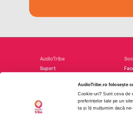
AudioTribe
Soc
Suport
Fac
Despre noi
Lin
AudioTribe.ro folosește c
Creează un cont
Ins
Cookie-uri? Sunt ceva de ca
Cum funcționează
Tik
preferințelor tale pe un si
Retragere din comandă
ta și îți mulțumim dacă ne-