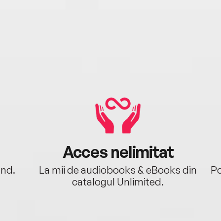
Acces nelimitat
ând.
La mii de audiobooks & eBooks din
Po
catalogul Unlimited.