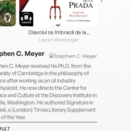
Diavolul se îmbracă de la...
Lauren Weisberger
Fre
phen C. Meyer
en C. Meyer received his Ph.D. from the
rsity of Cambridge in the philosophy of
ce after working as an oil industry
ysicist. He now directs the Center for
ce and Culture at the Discovery Institute in
le, Washington. He authored Signature in
ell, a (London) Times Literary Supplement
of the Year.
MULT