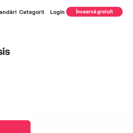
andări
Categorii
Login
Încearcă gratuit
sis