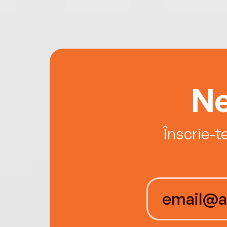
Ne
Înscrie-t