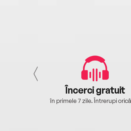
cu tine
Încerci gratuit
oriunde ești.
în primele 7 zile. Întrerupi oric