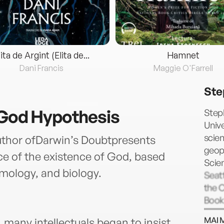
lita de Argint (Elita de...
Hamnet
Dani Francis
Maggie O'Farrell
Ste
 God Hypothesis
Steph
Unive
scien
thor ofDarwin’s Doubtpresents
geoph
ce of the existence of God, based
Scien
mology, and biology.
Seatt
the C
Book 
MAI 
, many intellectuals began to insist