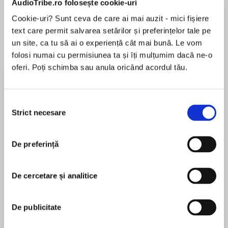
AudioTribe.ro folosește cookie-uri
Cookie-uri? Sunt ceva de care ai mai auzit - mici fișiere
text care permit salvarea setărilor și preferințelor tale pe
Despre
carte
un site, ca tu să ai o experiență cât mai bună. Le vom
folosi numai cu permisiunea ta și îți mulțumim dacă ne-o
The imaginary world they created has been
oferi. Poți schimba sau anula oricând acordul tău.
waiting for them to come back.
Twins Arthur and Rose created the magical
Selecția
world of Roar when they were very young, and
Strict necesare
consimțământului
MAI MULT
until recently, they’d all but forgotten it exists.
În acest moment nu există recenzii
But when the villain who still haunts their
De preferință
pentru această carte
nightmares kidnaps their grandfather, Roar
becomes part of their lives again.
De cercetare și analitice
When the twins go backto Roar for their first
Jenny McLachlan
visit after rescuing Granddad, they soon
De publicitate
discover there’s no time to explore—Crowky,
Jenny McLachlanis the author of the Dead Good
the villain, is poised to destroy their world, using
Detective duology and the bestselling Land of