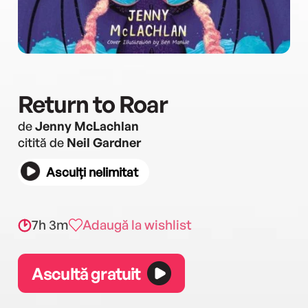
Return to Roar
de
Jenny McLachlan
citită de
Neil Gardner
Asculți nelimitat
7h 3m
Adaugă la wishlist
Ascultă gratuit