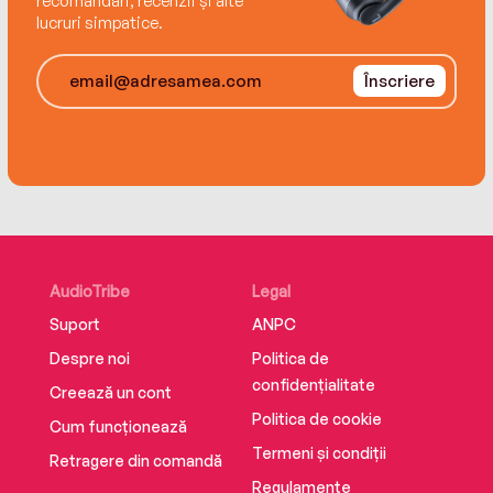
recomandări, recenzii și alte
lucruri simpatice.
Înscriere
AudioTribe
Legal
Suport
ANPC
Despre noi
Politica de
confidențialitate
Creează un cont
Politica de cookie
Cum funcționează
Termeni și condiții
Retragere din comandă
Regulamente