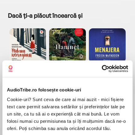
Dacă ți-a plăcut încearcă și
a...
Pădurea norvegiană
Hamnet
Menajera
I
Haruki Murakami
Maggie O'Farrell
Freida McFadden
AudioTribe.ro folosește cookie-uri
Cookie-uri? Sunt ceva de care ai mai auzit - mici fișiere
text care permit salvarea setărilor și preferințelor tale pe
un site, ca tu să ai o experiență cât mai bună. Le vom
folosi numai cu permisiunea ta și îți mulțumim dacă ne-o
Elita de Argint (Elita
Diavolul se îmbracă de
Migdală
de...
la...
Dani Francis
Lauren Weisberger
Sohn Won-pyung
oferi. Poți schimba sau anula oricând acordul tău.