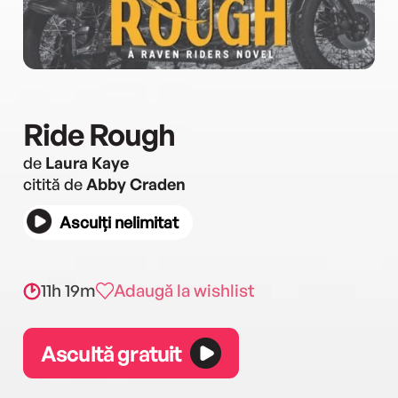
Ride Rough
de
Laura Kaye
citită de
Abby Craden
Asculți nelimitat
11h 19m
Adaugă la wishlist
Ascultă gratuit