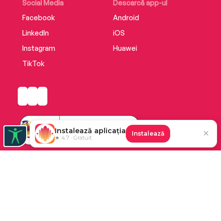
Social Media
Descarcă app-ul
Facebook
Android
LinkedIn
iOS
Instagram
Huawei
TikTok
Instalează aplicația
✕
Instalează
★ 4.7 · Gratuit