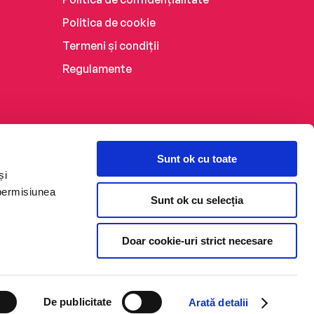
Politica de cookie
Termeni și condiții
Regulamente
Sunt ok cu toate
și
 permisiunea
Sunt ok cu selecția
Doar cookie-uri strict necesare
De publicitate
Arată detalii