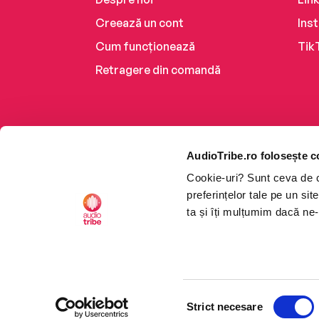
Creează un cont
Ins
Cum funcționează
Tik
Retragere din comandă
AudioTribe.ro folosește c
Cookie-uri? Sunt ceva de ca
preferințelor tale pe un si
ta și îți mulțumim dacă ne-
Platforma de audiobooks ș
Selecția
CTRL+F2
CTRL+F2
©2026 Nemo EPG SRL. Toat
Strict necesare
consimțământului