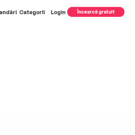
andări
Categorii
Login
Încearcă gratuit