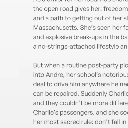
the open road gives her: freedom, 
and a path to getting out of her s
Massachusetts. She’s seen her fa
and explosive break-ups in the bac
a no-strings-attached lifestyle an
But when a routine post-party pi
into Andre, her school’s notoriou
deal to drive him anywhere he nee
can be repaired. Suddenly Charli
and they couldn’t be more differ
Charlie’s passengers, and she soo
her most sacred rule: don’t fall in