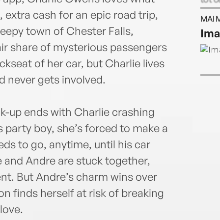
excu
extra cash for an epic road trip,
MAI 
Engla
leepy town of Chester Falls,
Ima
pentr
ir share of mysterious passengers
efort
kseat of her car, but Charlie lives
d never gets involved.
ck-up ends with Charlie crashing
s party boy, she’s forced to make a
ds to go, anytime, until his car
e and Andre are stuck together,
ent. But Andre’s charm wins over
n finds herself at risk of breaking
 love.