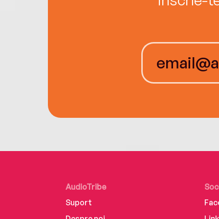
AudioTribe
Soc
Suport
Fac
Despre noi
Lin