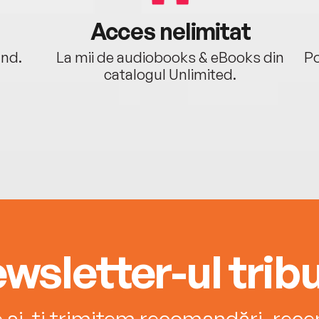
Acces nelimitat
ând.
La mii de audiobooks & eBooks din
Po
catalogul Unlimited.
wsletter-ul tribu
e și-ți trimitem recomandări, recenz