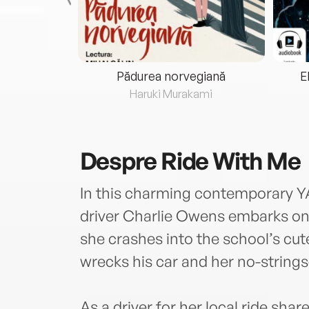
eria...
Pădurea norvegiană
E
ris
Haruki Murakami
Despre
Ride With Me
In this charming contemporary Y
driver Charlie Owens embarks on 
she crashes into the school’s cu
wrecks his car and her no-strings
As a driver for her local ride sh