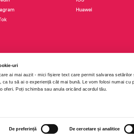
tagram
Huawei
Tok
ookie-uri
re ai mai auzit - mici fișiere text care permit salvarea setărilor 
te, ca tu să ai o experiență cât mai bună. Le vom folosi numai cu
o oferi. Poți schimba sau anula oricând acordul tău.
i books a Cărturești.
e drepturile rezervate.
De preferință
De cercetare și analitice