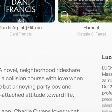
lita de Argint (Elita de...
Hamnet
Dani Francis
Maggie O'Farrell
Luc
LUCY
A novel, neighborhood rideshare
Massa
a collision course with love when
zâmbi
te but annoying party boy and
De 12
profe
-attached attitude toward life.
preoc
când 
are app, Charlie Owens loves what
tot c