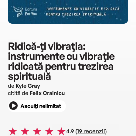
Ridică-ţi vibraţia:
instrumente cu vibraţie
ridicată pentru trezirea
spirituală
de
Kyle Gray
citită de
Felix Crainicu
Asculți nelimitat
4.9
(19 recenzii)