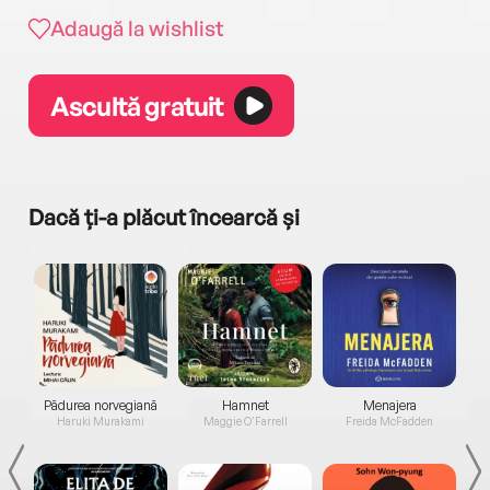
Adaugă la wishlist
Ascultă gratuit
Dacă ți-a plăcut încearcă și
a...
Pădurea norvegiană
Hamnet
Menajera
I
Haruki Murakami
Maggie O'Farrell
Freida McFadden