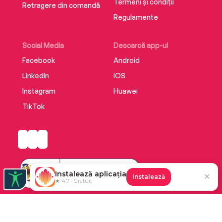
Termeni și condiții
Retragere din comandă
Regulamente
Social Media
Descarcă app-ul
Facebook
Android
LinkedIn
iOS
Instagram
Huawei
TikTok
Instalează aplicația
✕
Instalează
★ 4.7 · Gratuit