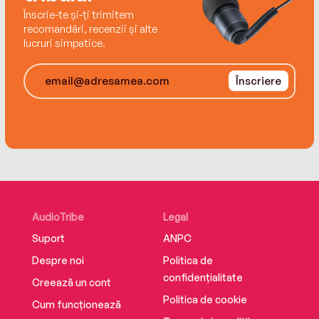
ISBN 978-606-639-581-6
Înscrie-te și-ți trimitem
recomandări, recenzii și alte
lucruri simpatice.
Înscriere
AudioTribe
Legal
Suport
ANPC
Despre noi
Politica de
confidențialitate
Creează un cont
Politica de cookie
Cum funcționează