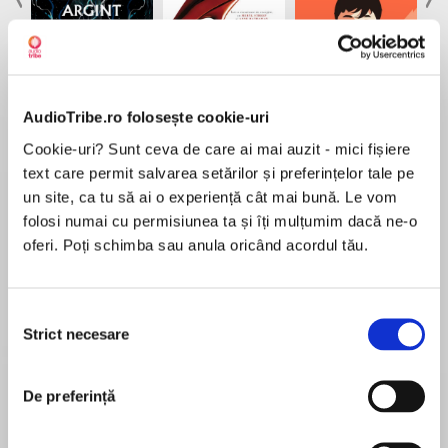
Elita de Argint (Elita
Diavolul se îmbracă de
Migdală
AudioTribe.ro folosește cookie-uri
de...
la...
Dani Francis
Lauren Weisberger
Sohn Won-pyung
Cookie-uri? Sunt ceva de care ai mai auzit - mici fișiere
text care permit salvarea setărilor și preferințelor tale pe
un site, ca tu să ai o experiență cât mai bună. Le vom
folosi numai cu permisiunea ta și îți mulțumim dacă ne-o
Despre
carte
oferi. Poți schimba sau anula oricând acordul tău.
Totul este compus din energie, inclusiv tu!
Îți exprimi și manifești energia în tot ce creezi,
Selecția
experimentezi și atragi. Chiar acum, Universul
Strict necesare
consimțământului
te cheamă să-ți aliniezi viața la o frecvență
energetică mai înaltă și ai ocazia în orice
MAI MULT
moment să-ți ridici vibrația. Lasă-l pe Kyle Gray
De preferință
Recenzii
să-ți fie ghid în această ascensiune!
Cartea „Ridică-ți vibrația” concentrează