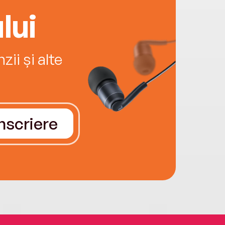
lui
ii și alte
Înscriere