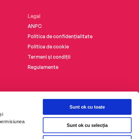
Legal
ANPC
Politica de confidențialitate
Politica de cookie
Termeni și condiții
Regulamente
Sunt ok cu toate
și
 permisiunea
Sunt ok cu selecția