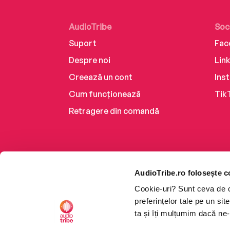
AudioTribe
Soc
Suport
Fac
Despre noi
Lin
Creează un cont
Ins
Cum funcționează
Tik
Retragere din comandă
AudioTribe.ro folosește c
Cookie-uri? Sunt ceva de ca
preferințelor tale pe un si
ta și îți mulțumim dacă ne-