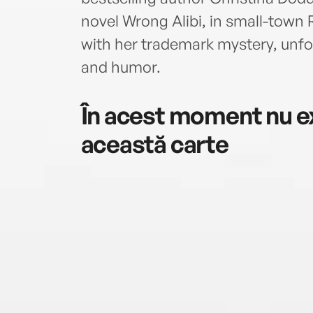
novel Wrong Alibi, in small-town R
with her trademark mystery, unfor
and humor.
În acest moment nu ex
această carte