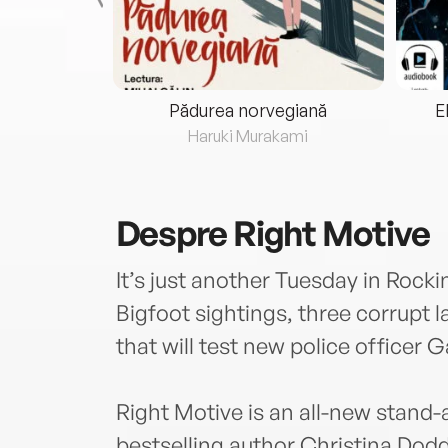
eria...
Pădurea norvegiană
E
ris
Haruki Murakami
Despre
Right Motive
It’s just another Tuesday in Rocki
Bigfoot sightings, three corrupt l
that will test new police officer Ga
Right Motive is an all-new stand
bestselling author Christina Dodd