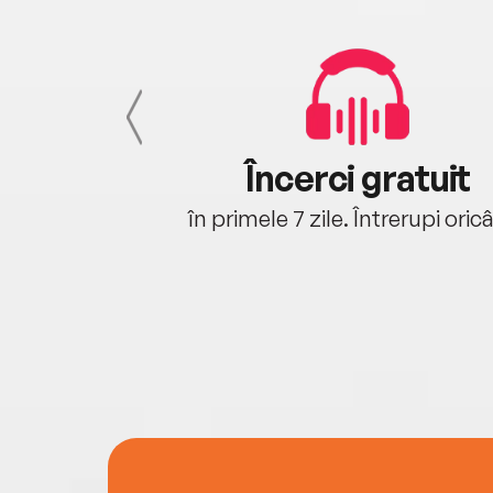
cu tine
Încerci gratuit
oriunde ești.
în primele 7 zile. Întrerupi oric