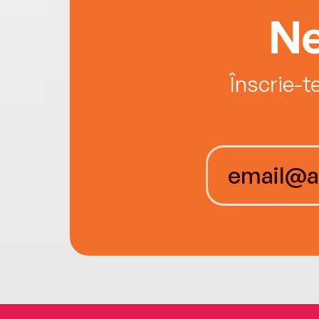
Ne
Înscrie-t