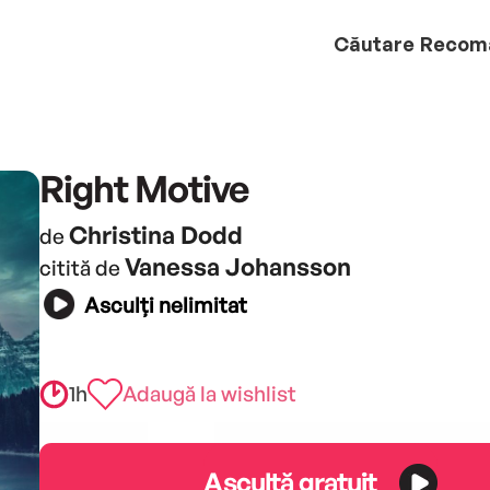
Căutare
Recom
Right Motive
Christina Dodd
de
Vanessa Johansson
citită de
Asculți nelimitat
1h
Adaugă la wishlist
Ascultă gratuit