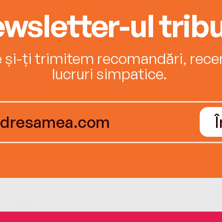
wsletter-ul tribu
e și-ți trimitem recomandări, recenz
lucruri simpatice.