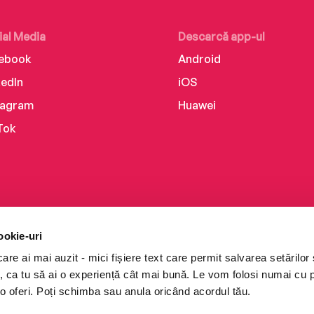
ial Media
Descarcă app-ul
ebook
Android
kedIn
iOS
tagram
Huawei
Tok
ookie-uri
re ai mai auzit - mici fișiere text care permit salvarea setărilor 
te, ca tu să ai o experiență cât mai bună. Le vom folosi numai cu
o oferi. Poți schimba sau anula oricând acordul tău.