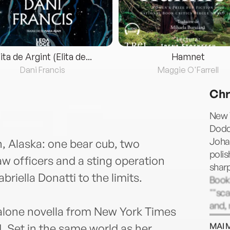
lita de Argint (Elita de...
Hamnet
Dani Francis
Maggie O'Farrell
Chr
New Y
Dodd 
Johan
n, Alaska: one bear cub, two
polis
aw officers and a sting operation
shar
briella Donatti to the limits.
Bookl
""sca
and,
-alone novella from New York Times
once
MAI 
. Set in the same world as her