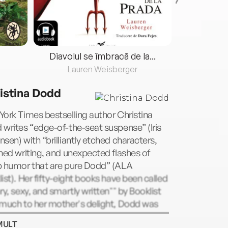
Diavolul se îmbracă de la...
Lauren Weisberger
Fre
istina Dodd
ork Times bestselling author Christina
writes “edge-of-the-seat suspense” (Iris
sen) with “brilliantly etched characters,
hed writing, and unexpected flashes of
p humor that are pure Dodd” (ALA
ist). Her fifty-eight books have been called
ry, sexy, and smartly written"" by Booklist
 much to her mother's delight, Dodd was
 a clue in the Los Angeles Times crossword
MULT