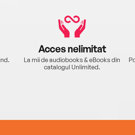
Acces nelimitat
ând.
La mii de audiobooks & eBooks din
Po
catalogul Unlimited.