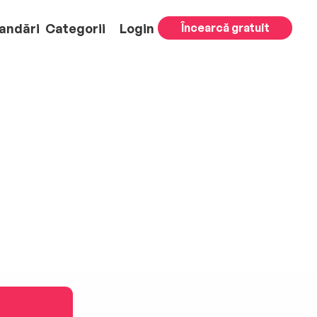
andări
Categorii
Login
Încearcă gratuit