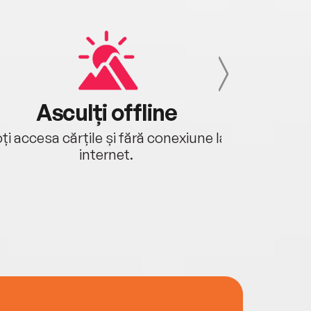
Asculți offline
Aj
ți accesa cărțile și fără conexiune la
Ascultă a
internet.