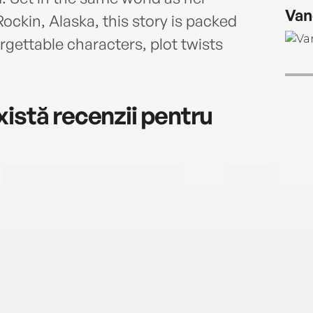
puzzl
Van
maili
ockin, Alaska, this story is packed
gettable characters, plot twists
istă recenzii pentru