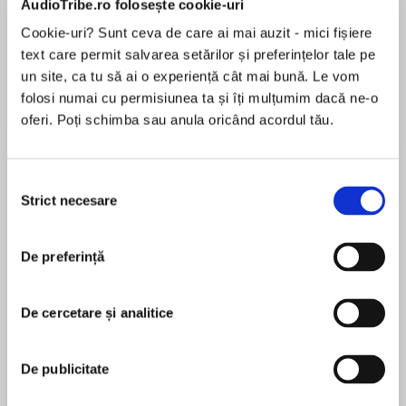
AudioTribe.ro folosește cookie-uri
Cookie-uri? Sunt ceva de care ai mai auzit - mici fișiere
text care permit salvarea setărilor și preferințelor tale pe
Despre
carte
un site, ca tu să ai o experiență cât mai bună. Le vom
folosi numai cu permisiunea ta și îți mulțumim dacă ne-o
The first in a gripping new crime thriller series
oferi. Poți schimba sau anula oricând acordul tău.
set in Yorkshire, for fans of Ian Rankin and
Joseph Knox. ‘A striking debut’ Peter Robinson
Selecția
‘The twisted big brother to Happy Valley’
Strict necesare
consimțământului
MAI MULT
Michael Wood
În acest moment nu există recenzii
De preferință
pentru această carte
On a Thursday night in February, DS Joe
Romano finds himself back on home turf in
Wortley, West Leeds. He’s following up on the
De cercetare și analitice
disappearance of drug dealer Craig Shaw.
John Barlow
De publicitate
It’s the start of a case that could make or break
John Barlow was born in West Yorkshire. He
Romano’s career. Because Shaw is about to go
worked as a cabaret musician before reading