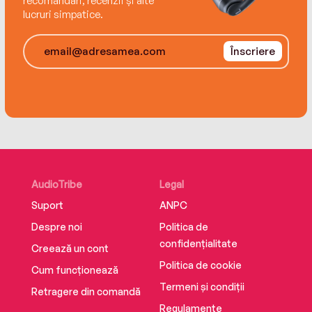
recomandări, recenzii și alte
lucruri simpatice.
‘Breakneck pace, terrific protagonist and a kick-
ass sidekick’ Neil Lancaster, author of Dead
Înscriere
Man’s Grave
AudioTribe
Legal
Suport
ANPC
Despre noi
Politica de
confidențialitate
Creează un cont
Politica de cookie
Cum funcționează
Termeni și condiții
Retragere din comandă
Regulamente