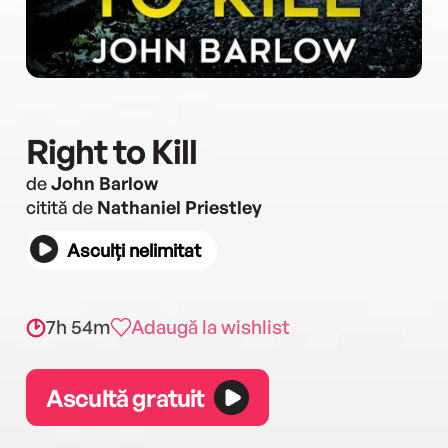
Right to Kill
de
John Barlow
citită de
Nathaniel Priestley
Asculți nelimitat
7h 54m
Adaugă la wishlist
Ascultă gratuit