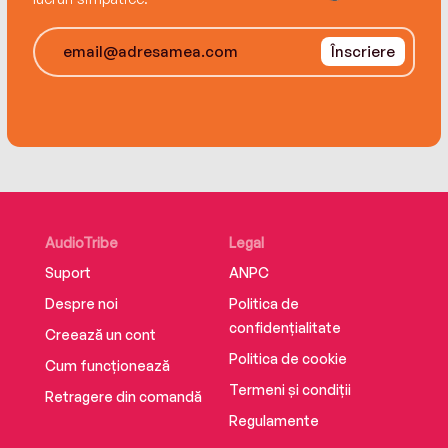
stories, she writes keepers.”—Susan Mallery, #1
New York Times bestselling author
Înscriere
Don’t miss Brenda Novak’s latest book, When I
Found You!
AudioTribe
Legal
Suport
ANPC
Despre noi
Politica de
confidențialitate
Creează un cont
Politica de cookie
Cum funcționează
Termeni și condiții
Retragere din comandă
Regulamente