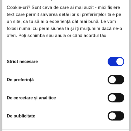
Cookie-uri? Sunt ceva de care ai mai auzit - mici fișiere
text care permit salvarea setărilor și preferințelor tale pe
un site, ca tu să ai o experiență cât mai bună. Le vom
Despre
carte
folosi numai cu permisiunea ta și îți mulțumim dacă ne-o
“Once you visit Silver Springs, you’ll never want
oferi. Poți schimba sau anula oricând acordul tău.
to leave.”—Robyn Carr, #1 New York Times
bestselling author
Selecția
Strict necesare
consimțământului
Can you rebuild your life when you’ve got
MAI MULT
nothing left to lose?
În acest moment nu există recenzii
De preferință
pentru această carte
Savanna Gray needs a do-over. Her “perfect”
life unraveled when, to her absolute shock, her
Brenda Novak
De cercetare și analitice
husband was arrested for attacking three
women. With her divorce settled, she takes her
New York Times bestselling author Brenda Novak
two children to Silver Springs to seek refuge
De publicitate
has written over 80 novels. An eight-time Rita
between the walls of a farmhouse her late
nominee, she's won The National Reader's
father had planned to renovate. It needs a little