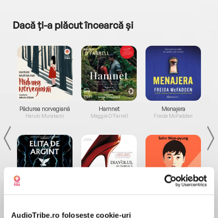
Dacă ți-a plăcut încearcă și
a...
Pădurea norvegiană
Hamnet
Menajera
I
Haruki Murakami
Maggie O'Farrell
Freida McFadden
Elita de Argint (Elita
Diavolul se îmbracă de
Migdală
de...
la...
Dani Francis
Lauren Weisberger
Sohn Won-pyung
AudioTribe.ro folosește cookie-uri