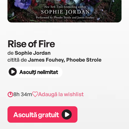
Rise of Fire
de
Sophie Jordan
citită de
James Fouhey, Phoebe Strole
Asculți nelimitat
8h 34m
Adaugă la wishlist
Ascultă gratuit