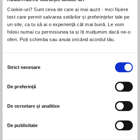
Cookie-uri? Sunt ceva de care ai mai auzit - mici fișiere
text care permit salvarea setărilor și preferințelor tale pe
un site, ca tu să ai o experiență cât mai bună. Le vom
Despre
carte
folosi numai cu permisiunea ta și îți mulțumim dacă ne-o
New York Times bestselling author Sophie
oferi. Poți schimba sau anula oricând acordul tău.
Jordan’s romantic, sweeping fantasyReign of
Shadows continues in this suspenseful sequel,
Rise of Fire.
Selecția
Strict necesare
consimțământului
MAI MULT
Luna and Fowler have escaped the kingdom of
În acest moment nu există recenzii
Relhok, but they haven’t escaped the darkness.
De preferință
pentru această carte
When a battle against the dark dwellers
mortally injures Fowler, Luna is faced with a
choice: put their fate in the hands of mysterious
De cercetare și analitice
strangers or risk losing Fowler forever.
Sophie Jordan
De publicitate
Desperate to keep the one bright part of her life
alive, Luna accepts the help of soldiers from a