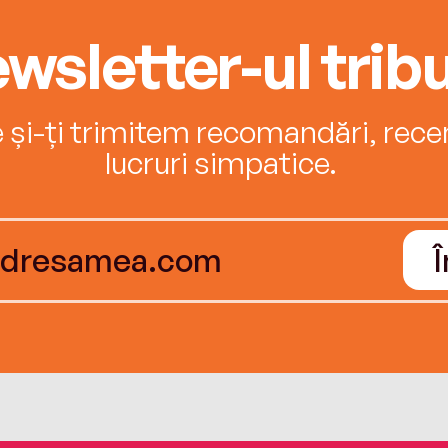
wsletter-ul tribu
e și-ți trimitem recomandări, recenz
lucruri simpatice.