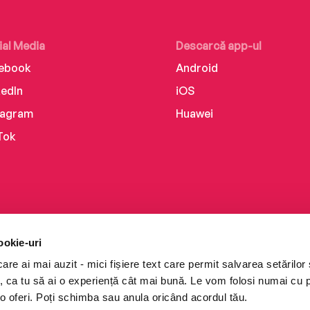
ial Media
Descarcă app-ul
ebook
Android
kedIn
iOS
tagram
Huawei
Tok
ookie-uri
re ai mai auzit - mici fișiere text care permit salvarea setărilor 
te, ca tu să ai o experiență cât mai bună. Le vom folosi numai cu
o oferi. Poți schimba sau anula oricând acordul tău.