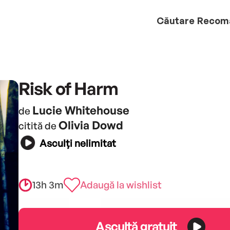
Căutare
Recom
Risk of Harm
Lucie Whitehouse
de
Olivia Dowd
citită de
Asculți nelimitat
13h 3m
Adaugă la wishlist
Ascultă gratuit