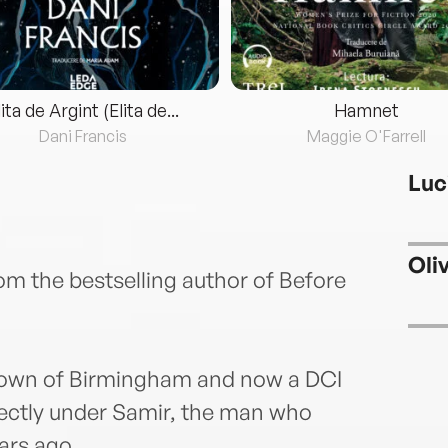
lita de Argint (Elita de...
Hamnet
Dani Francis
Maggie O'Farrell
Luc
Oli
rom the bestselling author of Before
town of Birmingham and now a DCI
ectly under Samir, the man who
ars ago.