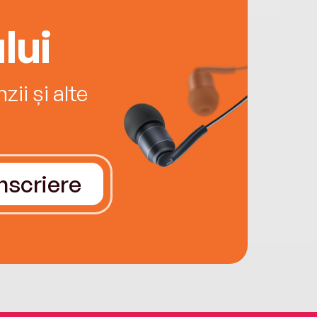
lui
ii și alte
Înscriere