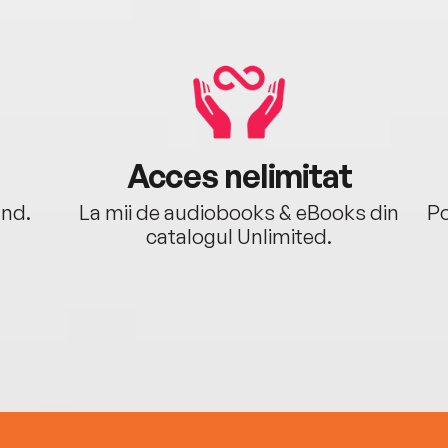
Acces nelimitat
ând.
La mii de audiobooks & eBooks din
Po
catalogul Unlimited.