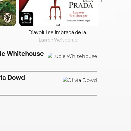
Diavolul se îmbracă de la...
Lauren Weisberger
Fre
ie Whitehouse
via Dowd