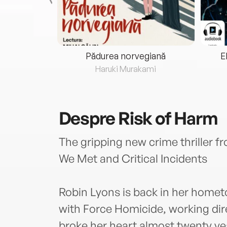
eria...
Pădurea norvegiană
E
ris
Haruki Murakami
Despre
Risk of Harm
The gripping new crime thriller f
We Met and Critical Incidents
Robin Lyons is back in her home
with Force Homicide, working dir
broke her heart almost twenty ye