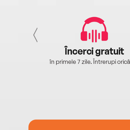
cu tine
Încerci gratuit
oriunde ești.
în primele 7 zile. Întrerupi oric