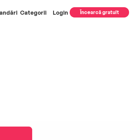
andări
Categorii
Login
Încearcă gratuit