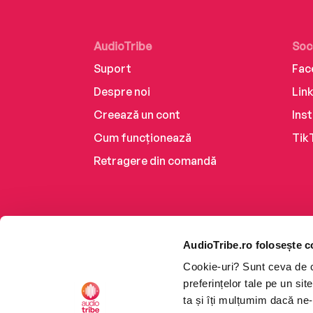
AudioTribe
Soc
Suport
Fac
Despre noi
Lin
Creează un cont
Ins
Cum funcționează
Tik
Retragere din comandă
AudioTribe.ro folosește c
Cookie-uri? Sunt ceva de ca
preferințelor tale pe un si
ta și îți mulțumim dacă ne-