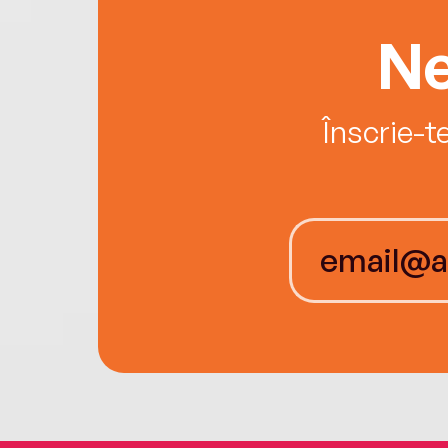
Ne
Înscrie-t