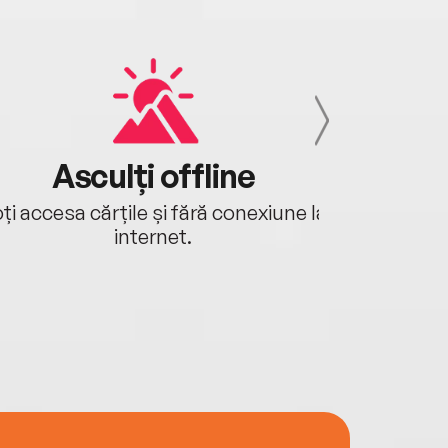
Asculți offline
Aj
ți accesa cărțile și fără conexiune la
Ascultă a
internet.