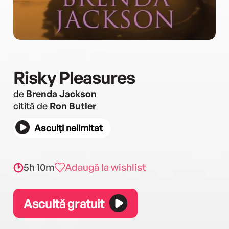
Risky Pleasures
de
Brenda Jackson
citită de
Ron Butler
Asculți nelimitat
5h 10m
Adaugă la wishlist
Ascultă gratuit