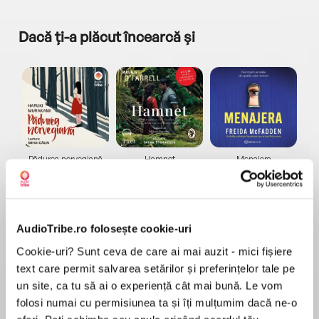
Dacă ți-a plăcut încearcă și
a...
Pădurea norvegiană
Hamnet
Menajera
I
Haruki Murakami
Maggie O'Farrell
Freida McFadden
AudioTribe.ro folosește cookie-uri
Cookie-uri? Sunt ceva de care ai mai auzit - mici fișiere
text care permit salvarea setărilor și preferințelor tale pe
un site, ca tu să ai o experiență cât mai bună. Le vom
Elita de Argint (Elita
Diavolul se îmbracă de
Migdală
de...
la...
Dani Francis
Lauren Weisberger
Sohn Won-pyung
folosi numai cu permisiunea ta și îți mulțumim dacă ne-o