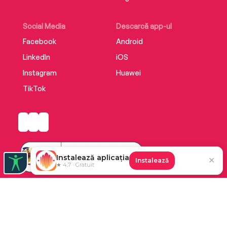
Social Media
Descarcă app-ul
Facebook
Android
LinkedIn
iOS
Instagram
Huawei
TikTok
Instalează aplicația
✕
Instalează
★ 4.7 · Gratuit