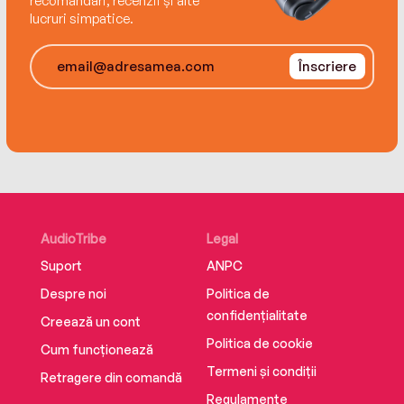
recomandări, recenzii și alte
lucruri simpatice.
Înscriere
AudioTribe
Legal
Suport
ANPC
Despre noi
Politica de
confidențialitate
Creează un cont
Politica de cookie
Cum funcționează
Termeni și condiții
Retragere din comandă
Regulamente