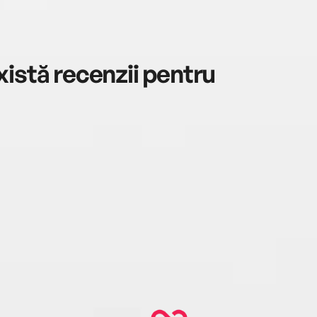
sumo 
copii
(2012
(2018)
istă recenzii pentru
luni 
nume
autor
frumo
Visăt
memor
Gonco
Bruxe
2008
2011,
Piața
Otrav
Omul 
Jurna