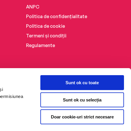
ANPC
Politica de confidențialitate
Politica de cookie
Termeni și condiții
Regulamente
Sunt ok cu toate
și
 permisiunea
Sunt ok cu selecția
Doar cookie-uri strict necesare