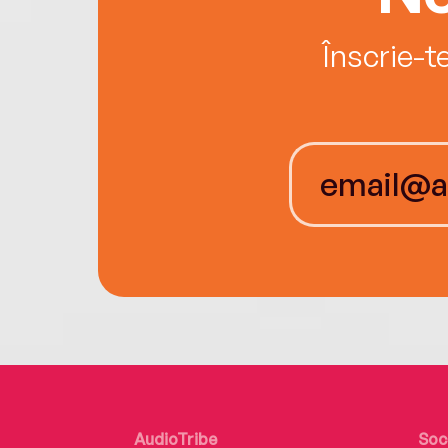
Înscrie-t
AudioTribe
Soc