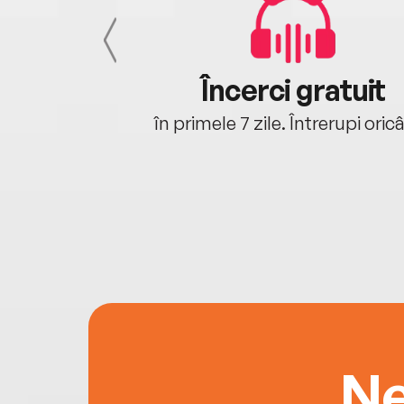
cu tine
Încerci gratuit
oriunde ești.
în primele 7 zile. Întrerupi oric
Ne