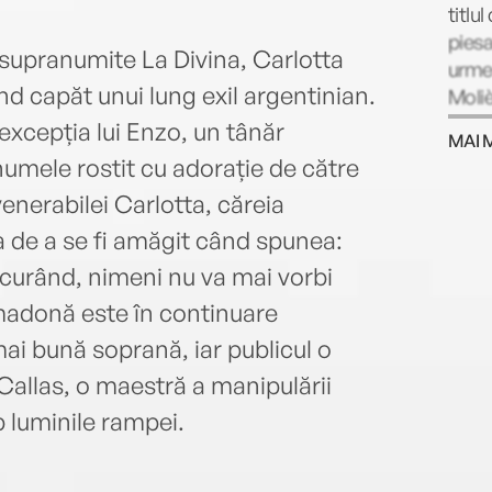
titlu
piesa
 supranumite La Divina, Carlotta
urmea
nd capăt unui lung exil argentinian.
Moliè
conju
excepția lui Enzo, un tânăr
MAI 
primu
numele rostit cu adorație de către
conti
venerabilei Carlotta, căreia
Franț
reco
ia de a se fi amăgit când spunea:
Prix 
 curând, nimeni nu va mai vorbi
acela
madonă este în continuare
sale 
vieți
ai bună soprană, iar publicul o
(200
allas, o maestră a manipulării
(2005
ub luminile rampei.
inviz
flori
(2002