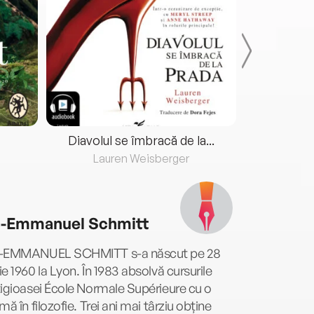
Diavolul se îmbracă de la...
Lauren Weisberger
Fre
c-Emmanuel Schmitt
-EMMANUEL SCHMITT s-a născut pe 28
e 1960 la Lyon. În 1983 absolvă cursurile
igioasei École Normale Supérieure cu o
mă în filozofie. Trei ani mai târziu obține