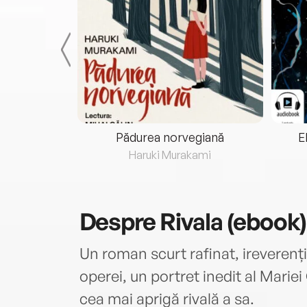
eria...
Pădurea norvegiană
E
ris
Haruki Murakami
Despre
Rivala (ebook)
Un roman scurt rafinat, ireverenți
operei, un portret inedit al Mariei
cea mai aprigă rivală a sa.