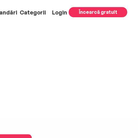
andări
Categorii
Login
Încearcă gratuit