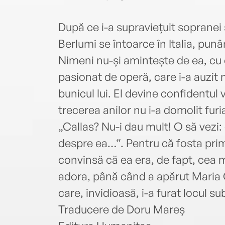
După ce i-a supraviețuit sopranei
Berlumi se întoarce în Italia, punâ
Nimeni nu-și amintește de ea, cu 
pasionat de operă, care i-a auzit 
bunicul lui. El devine confidentul 
trecerea anilor nu i-a domolit fur
„Callas? Nu-i dau mult! O să vezi:
despre ea…“. Pentru că fosta pri
convinsă că ea era, de fapt, cea m
adora, până când a apărut Maria C
care, invidioasă, i-a furat locul s
Traducere de Doru Mareș