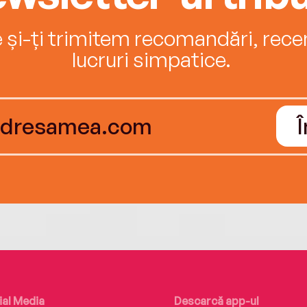
e și-ți trimitem recomandări, recenz
lucruri simpatice.
ial Media
Descarcă app-ul