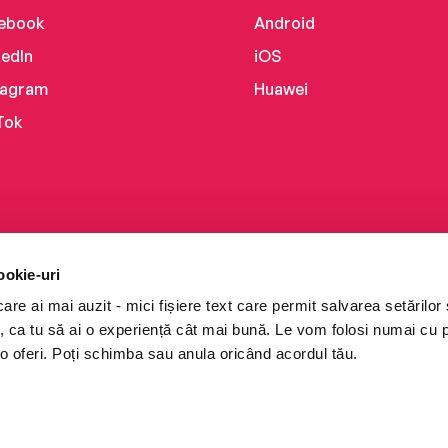
ebook
Android
kedIn
iOS
tagram
Huawei
Tok
ookie-uri
re ai mai auzit - mici fișiere text care permit salvarea setărilor 
te, ca tu să ai o experiență cât mai bună. Le vom folosi numai cu
o oferi. Poți schimba sau anula oricând acordul tău.
i books a Cărturești.