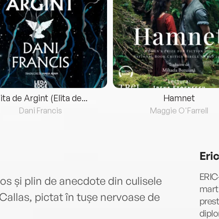
lita de Argint (Elita de...
Hamnet
Dani Francis
Maggie O'Farrell
Eri
ERIC
os și plin de anecdote din culisele
marti
 Callas, pictat în tușe nervoase de
prest
diplo