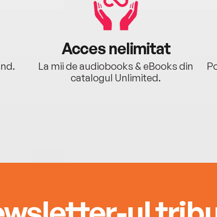
Premi
roman
secol
cerul
Acces nelimitat
feric
ând.
La mii de audiobooks & eBooks din
Po
un ju
catalogul Unlimited.
roman
Schmi
distin
Cheva
tradu
wsletter-ul tribu