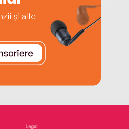
ii și alte
Înscriere
Legal