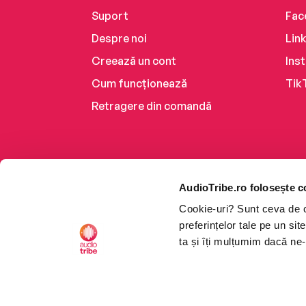
Suport
Fac
Despre noi
Lin
Creează un cont
Ins
Cum funcționează
Tik
Retragere din comandă
AudioTribe.ro folosește c
Cookie-uri? Sunt ceva de ca
preferințelor tale pe un si
ta și îți mulțumim dacă ne-
Platforma de audiobooks ș