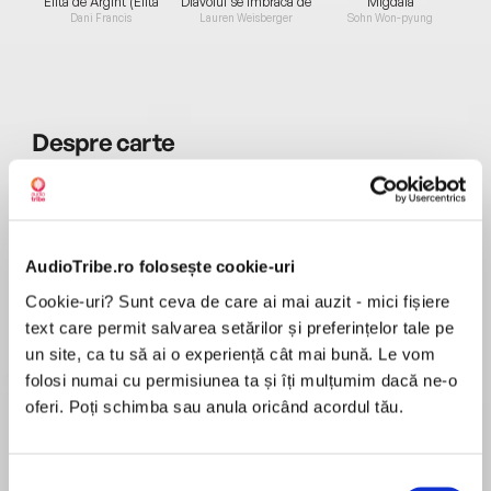
Elita de Argint (Elita
Diavolul se îmbracă de
Migdală
de...
la...
Dani Francis
Lauren Weisberger
Sohn Won-pyung
Despre
carte
Enter a world of superheroes and villains in this
action-packed comic caper from No.1
bestselling author David Walliams – and meet
Robodog: the future of crime fighting!
AudioTribe.ro folosește cookie-uri
Cookie-uri? Sunt ceva de care ai mai auzit - mici fișiere
MAI MULT
text care permit salvarea setărilor și preferințelor tale pe
În acest moment nu există recenzii
un site, ca tu să ai o experiență cât mai bună. Le vom
pentru această carte
folosi numai cu permisiunea ta și îți mulțumim dacă ne-o
Welcome to the city of Bedlam. Enter if you
oferi. Poți schimba sau anula oricând acordul tău.
dare!
David Walliams
Selecția