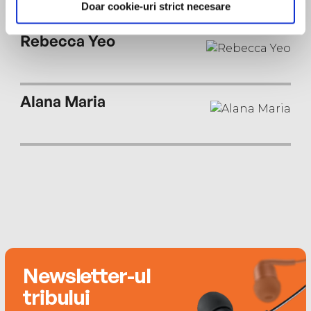
Doar cookie-uri strict necesare
week ending 8 October 2022)
Rebecca Yeo
Alana Maria
Newsletter-ul
tribului