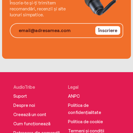
Înscrie-te și-ți trimitem
recomandări, recenzii și alte
lucruri simpatice.
Înscriere
AudioTribe
Legal
Suport
ANPC
Despre noi
Politica de
confidențialitate
Creează un cont
Politica de cookie
Cum funcționează
Termeni și condiții
Retragere din comandă