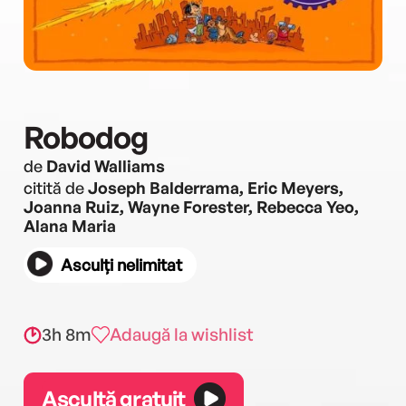
Robodog
de
David Walliams
citită de
Joseph Balderrama, Eric Meyers,
Joanna Ruiz, Wayne Forester, Rebecca Yeo,
Alana Maria
Asculți nelimitat
3h 8m
Adaugă la wishlist
Ascultă gratuit