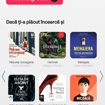
Dacă ți-a plăcut încearcă și
a...
Pădurea norvegiană
Hamnet
Menajera
I
Haruki Murakami
Maggie O'Farrell
Freida McFadden