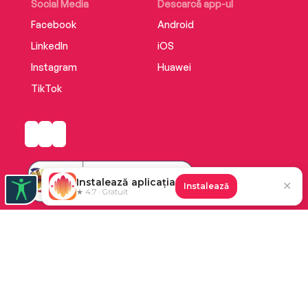
Social Media
Descarcă app-ul
Facebook
Android
LinkedIn
iOS
Instagram
Huawei
TikTok
Instalează aplicația
✕
Instalează
★ 4.7 · Gratuit