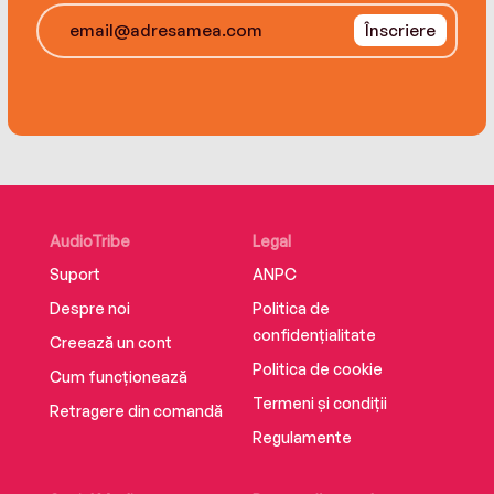
navigate unexpected obstacles and confront
Înscriere
the greatest challenge yet to their skills,
commitment, and courage.
AudioTribe
Legal
Suport
ANPC
Despre noi
Politica de
confidențialitate
Creează un cont
Politica de cookie
Cum funcționează
Termeni și condiții
Retragere din comandă
Regulamente