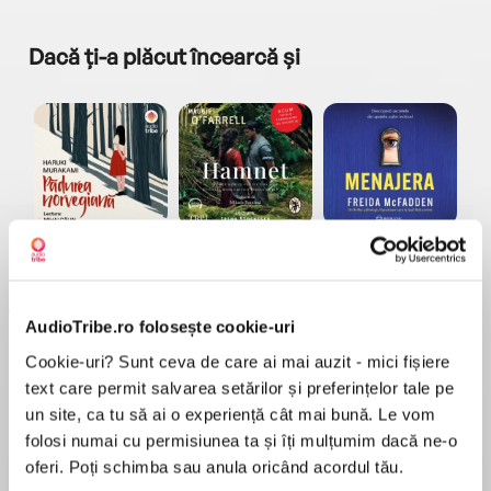
Dacă ți-a plăcut încearcă și
a...
Pădurea norvegiană
Hamnet
Menajera
I
Haruki Murakami
Maggie O'Farrell
Freida McFadden
AudioTribe.ro folosește cookie-uri
Cookie-uri? Sunt ceva de care ai mai auzit - mici fișiere
text care permit salvarea setărilor și preferințelor tale pe
un site, ca tu să ai o experiență cât mai bună. Le vom
folosi numai cu permisiunea ta și îți mulțumim dacă ne-o
Elita de Argint (Elita
Diavolul se îmbracă de
Migdală
de...
la...
Dani Francis
Lauren Weisberger
Sohn Won-pyung
oferi. Poți schimba sau anula oricând acordul tău.