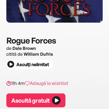
Rogue Forces
de
Dale Brown
citită de
William Dufris
Asculți nelimitat
11h 4m
Adaugă la wishlist
Ascultă gratuit