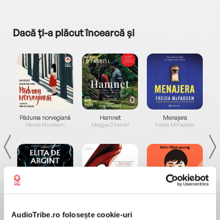
Dacă ți-a plăcut încearcă și
a...
Pădurea norvegiană
Hamnet
Menajera
I
Haruki Murakami
Maggie O'Farrell
Freida McFadden
Elita de Argint (Elita
Diavolul se îmbracă de
Migdală
AudioTribe.ro folosește cookie-uri
de...
la...
Dani Francis
Lauren Weisberger
Sohn Won-pyung