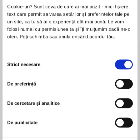
Cookie-uri? Sunt ceva de care ai mai auzit - mici fișiere
text care permit salvarea setărilor și preferințelor tale pe
un site, ca tu să ai o experiență cât mai bună. Le vom
folosi numai cu permisiunea ta și îți mulțumim dacă ne-o
Despre
carte
oferi. Poți schimba sau anula oricând acordul tău.
“Brown is excellent.”
—San Francisco Chronicle
Selecția
Strict necesare
consimțământului
MAI MULT
De preferință
În acest moment nu există recenzii
Dale Brown, whose books live on the New York
pentru această carte
Times bestseller list—alongside the novels of
Vince Flynn, Brad Thor, and other superstars of
De cercetare și analitice
Dale Brown
the military adventure genre—triumphs again
with Rogue Forces. A riveting and relentlessly
Dale Brown is theNew York Timesbestselling
De publicitate
exciting thriller, Rogue Forces explores a timely
author of numerous books, fromFlight of the Old
and important question in this age of Blackwell
Dog(1987) to, most recently,Eagle Station(2020).