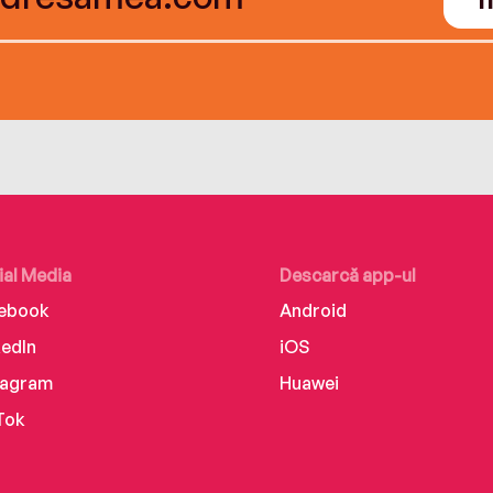
ial Media
Descarcă app-ul
ebook
Android
kedIn
iOS
tagram
Huawei
Tok