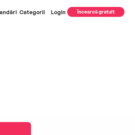
andări
Categorii
Login
Încearcă gratuit