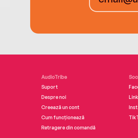
AudioTribe
Soc
Suport
Fac
Despre noi
Lin
Creează un cont
Ins
Cum funcționează
Tik
Retragere din comandă