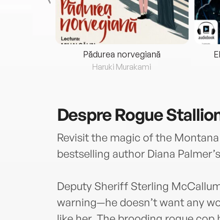
eria...
Pădurea norvegiană
E
ris
Haruki Murakami
Despre
Rogue Stallio
Revisit the magic of the Montan
bestselling author Diana Palmer’s
Deputy Sheriff Sterling McCallum
warning—he doesn’t want any wom
like her. The brooding rogue cop 