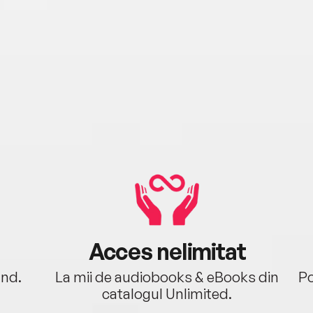
Acces nelimitat
ând.
La mii de audiobooks & eBooks din
Po
catalogul Unlimited.