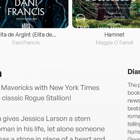
lita de Argint (Elita de...
Hamnet
Dani Francis
Maggie O'Farrell
n
Dia
The p
a Mavericks with New York Times
books
 classic Rogue Stallion!
news
bests
roman
 gives Jessica Larson a stern
telli
an in his life, let alone someone
humor
has a stone in place of a heart and
Geor