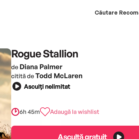
Căutare
Recom
Rogue Stallion
Diana Palmer
de
Todd McLaren
citită de
Asculți nelimitat
6h 45m
Adaugă la wishlist
Ascultă gratuit