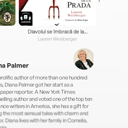
Diavolul se îmbracă de la...
Lauren Weisberger
Fre
na Palmer
rolific author of more than one hundred
, Diana Palmer got her start as a
paper reporter. A New York Times
elling author and voted one of the top ten
ce writers in America, she has a gift for
ng the most sensual tales with charm and
. Diana lives with her family in Cornelia,
gia.