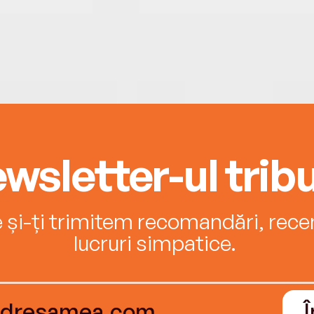
wsletter-ul tribu
e și-ți trimitem recomandări, recenz
lucruri simpatice.