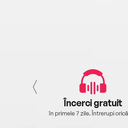
cu tine
Încerci gratuit
oriunde ești.
în primele 7 zile. Întrerupi oric