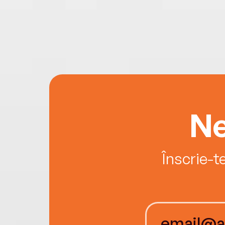
Ne
Înscrie-t