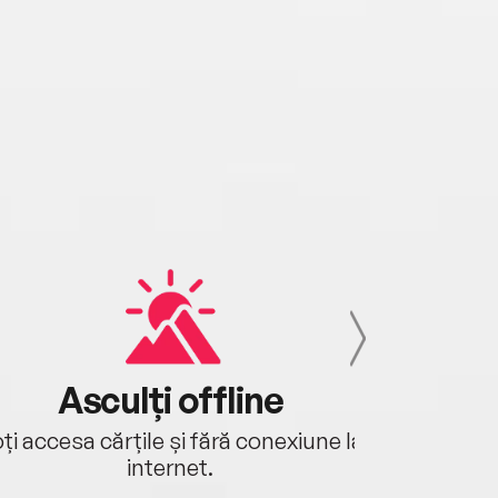
Asculți offline
Aj
ți accesa cărțile și fără conexiune la
Ascultă a
internet.