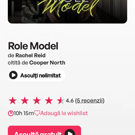
Role Model
de
Rachel Reid
citită de
Cooper North
Asculți nelimitat
4.6
(5 recenzii)
10h 15m
Adaugă la wishlist
Ascultă gratuit