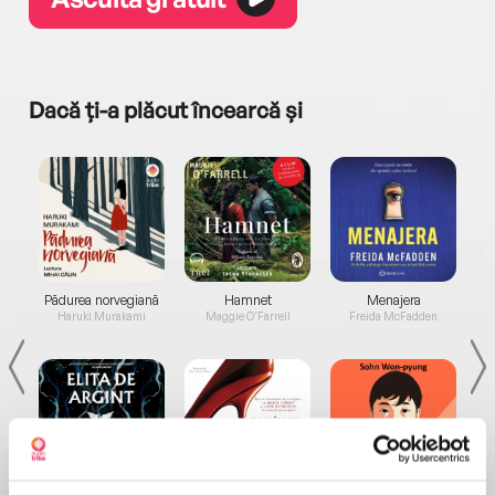
Dacă ți-a plăcut încearcă și
a...
Pădurea norvegiană
Hamnet
Menajera
I
Haruki Murakami
Maggie O'Farrell
Freida McFadden