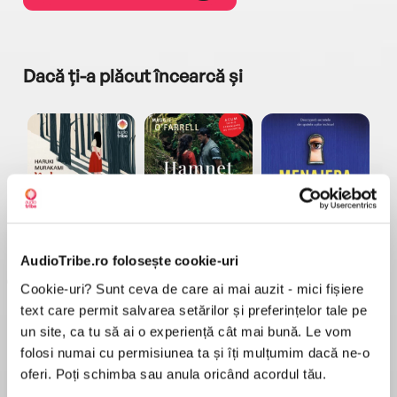
Dacă ți-a plăcut încearcă și
a...
Pădurea norvegiană
Hamnet
Menajera
I
Haruki Murakami
Maggie O'Farrell
Freida McFadden
AudioTribe.ro folosește cookie-uri
Cookie-uri? Sunt ceva de care ai mai auzit - mici fișiere
text care permit salvarea setărilor și preferințelor tale pe
un site, ca tu să ai o experiență cât mai bună. Le vom
folosi numai cu permisiunea ta și îți mulțumim dacă ne-o
oferi. Poți schimba sau anula oricând acordul tău.
Elita de Argint (Elita
Diavolul se îmbracă de
Migdală