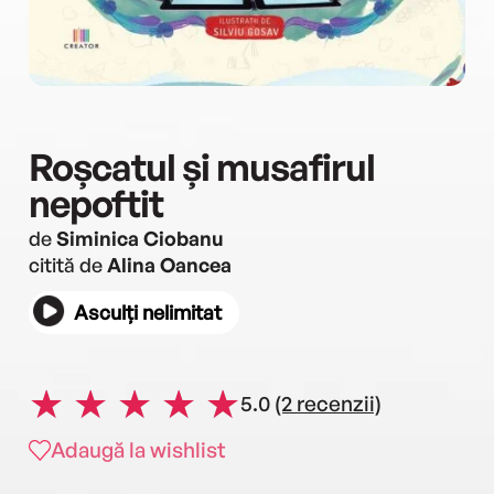
Roșcatul și musafirul
nepoftit
de
Siminica Ciobanu
citită de
Alina Oancea
Asculți nelimitat
5.0
(2 recenzii)
Adaugă la wishlist