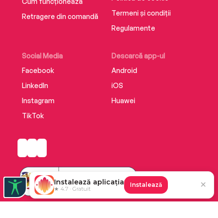
Cum funcționează
Termeni și condiții
Retragere din comandă
Regulamente
Social Media
Descarcă app-ul
Facebook
Android
LinkedIn
iOS
Instagram
Huawei
TikTok
Instalează aplicația
✕
Instalează
★ 4.7 · Gratuit