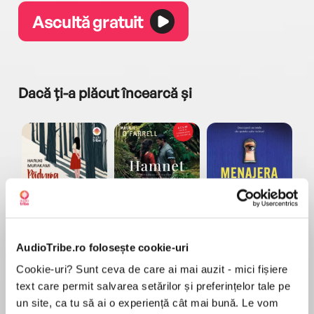
Ascultă gratuit
Dacă ți-a plăcut încearcă și
a...
Pădurea norvegiană
Hamnet
Menajera
I
Haruki Murakami
Maggie O'Farrell
Freida McFadden
AudioTribe.ro folosește cookie-uri
Cookie-uri? Sunt ceva de care ai mai auzit - mici fișiere
text care permit salvarea setărilor și preferințelor tale pe
un site, ca tu să ai o experiență cât mai bună. Le vom