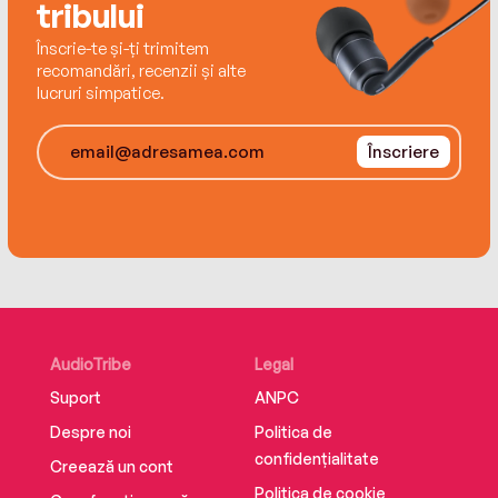
tribului
Înscrie-te și-ți trimitem
recomandări, recenzii și alte
lucruri simpatice.
Înscriere
AudioTribe
Legal
Suport
ANPC
Despre noi
Politica de
confidențialitate
Creează un cont
Politica de cookie