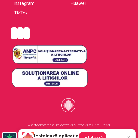
Instagram
Huawei
TikTok
Platforma de audiobooks și books a Cărturești.
Instalează aplicația
✕
Instalează