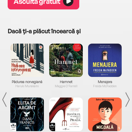
Ascultă gratuit
Dacă ți-a plăcut încearcă și
a...
Pădurea norvegiană
Hamnet
Menajera
I
Haruki Murakami
Maggie O'Farrell
Freida McFadden