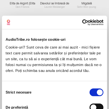
Elita de Argint (Elita
Diavolul se îmbracă de
Migdală
de...
la...
Dani Francis
Lauren Weisberger
Sohn Won-pyung
Despre
carte
AudioTribe.ro folosește cookie-uri
Three extraordinary adventures from the
Cookie-uri? Sunt ceva de care ai mai auzit - mici fișiere
bestselling and Costa-shortlisted author Ross
text care permit salvarea setărilor și preferințelor tale pe
Welford.
un site, ca tu să ai o experiență cât mai bună. Le vom
folosi numai cu permisiunea ta și îți mulțumim dacă ne-o
oferi. Poți schimba sau anula oricând acordul tău.
MAI MULT
În acest moment nu există recenzii
TIME TRAVELLING WITH A HAMSTER
pentru această carte
Selecția
Strict necesare
consimțământului
’My dad died twice. Once when he was thirty-
nine and again four years later when he was
Ross Welford
twelve.’
De preferință