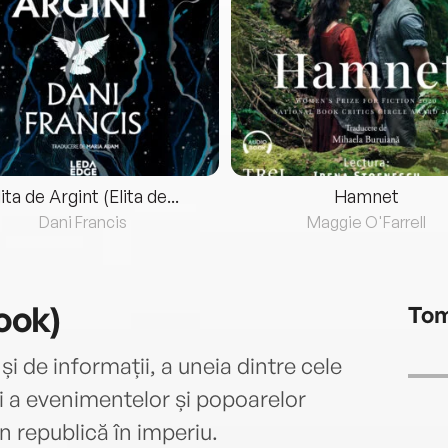
lita de Argint (Elita de...
Hamnet
Dani Francis
Maggie O'Farrell
ook)
Tom
și de informații, a uneia dintre cele
 și a evenimentelor și popoarelor
n republică în imperiu.