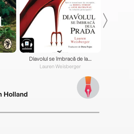
Diavolul se îmbracă de la...
Lauren Weisberger
Fre
 Holland