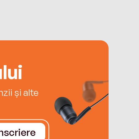
lui
ii și alte
Înscriere