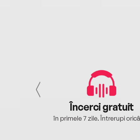
cu tine
Încerci gratuit
oriunde ești.
în primele 7 zile. Întrerupi oric