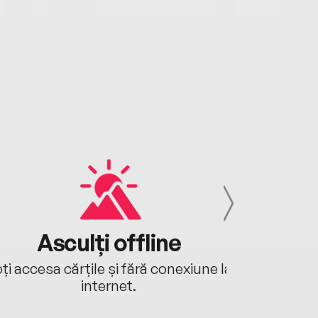
Asculți offline
Aj
ți accesa cărțile și fără conexiune la
Ascultă a
internet.