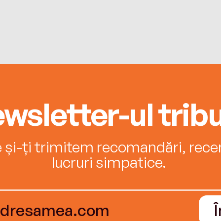
wsletter-ul tribu
e și-ți trimitem recomandări, recenz
lucruri simpatice.