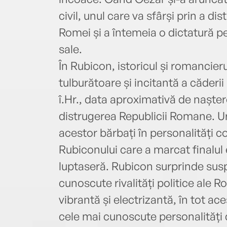
civil, unul care va sfârși prin a dis
Romei și a întemeia o dictatură p
sale.
În Rubicon, istoricul și romancier
tulburătoare și incitantă a căderii
î.Hr., data aproximativă de naște
distrugerea Republicii Romane. 
acestor bărbați în personalități 
Rubiconului care a marcat finalul
luptaseră. Rubicon surprinde sus
cunoscute rivalități politice ale R
vibrantă și electrizantă, în tot a
cele mai cunoscute personalități di