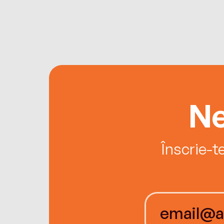
Ne
Înscrie-t