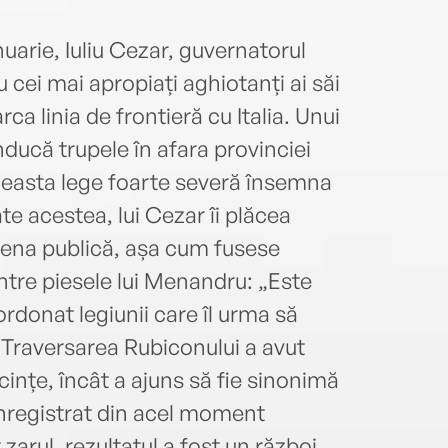
uarie, Iuliu Cezar, guvernatorul
 cei mai apropiați aghiotanți ai săi
a linia de frontieră cu Italia. Unui
onducă trupele în afara provinciei
 aceasta lege foarte severă însemna
ate acestea, lui Cezar îi plăcea
cena publică, așa cum fusese
intre piesele lui Menandru: „Este
rdonat legiunii care îl urma să
 Traversarea Rubiconului a avut
ințe, încât a ajuns să fie sinonimă
 înregistrat din acel moment
arul, rezultatul a fost un război