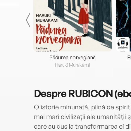
eria...
Pădurea norvegiană
E
ris
Haruki Murakami
Despre
RUBICON (eb
O istorie minunată, plină de spirit 
mai mari civilizații ale umanității
care au dus la transformarea ei di