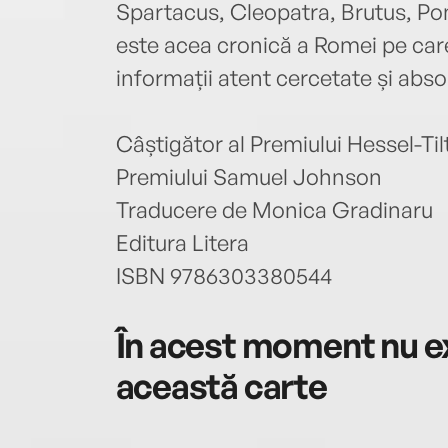
Spartacus, Cleopatra, Brutus, Pom
este acea cronică a Romei pe care
informații atent cercetate și abs
Câștigător al Premiului Hessel-Tilt
Premiului Samuel Johnson
Traducere de Monica Gradinaru
Editura Litera
ISBN 9786303380544
În acest moment nu ex
această carte