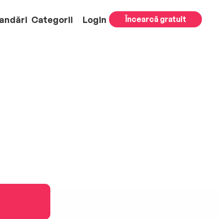
andări
Categorii
Login
Încearcă gratuit