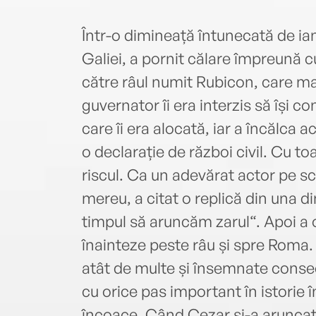
Într-o dimineață întunecată de ian
Galiei, a pornit călare împreună cu
către râul numit Rubicon, care marc
guvernator îi era interzis să își c
care îi era alocată, iar a încălca
o declarație de război civil. Cu to
riscul. Ca un adevărat actor pe s
mereu, a citat o replică din una d
timpul să aruncăm zarul“. Apoi a o
înainteze peste râu și spre Roma.
atât de multe și însemnate consec
cu orice pas important în istorie
încoace. Când Cezar și-a aruncat z