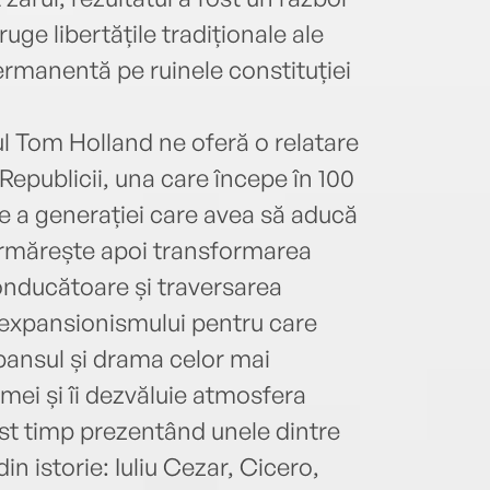
truge libertățile tradiționale ale
ermanentă pe ruinele constituției
ul Tom Holland ne oferă o relatare
 Republicii, una care începe în 100
re a generației care avea să aducă
Urmărește apoi transformarea
conducătoare și traversarea
 expansionismului pentru care
pansul și drama celor mai
omei și îi dezvăluie atmosfera
cest timp prezentând unele dintre
n istorie: Iuliu Cezar, Cicero,