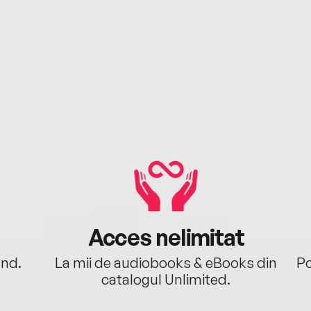
Acces nelimitat
ând.
La mii de audiobooks & eBooks din
Po
catalogul Unlimited.