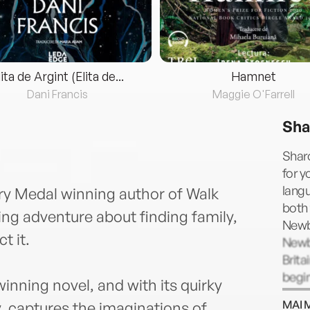
lita de Argint (Elita de...
Hamnet
Dani Francis
Maggie O'Farrell
Sha
Shar
for y
lang
y Medal winning author of Walk
both 
 adventure about finding family,
Newb
t it.
Newb
Brita
begin
inning novel, and with its quirky
taugh
MAI 
, captures the imaginations of