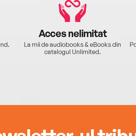
Acces nelimitat
ând.
La mii de audiobooks & eBooks din
Po
catalogul Unlimited.
wsletter-ul tribu