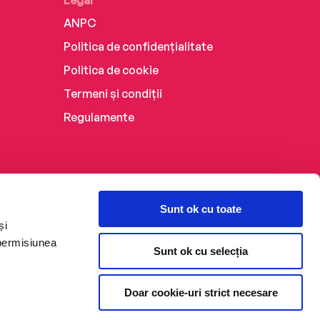
Legal
ANPC
Politica de confidențialitate
Politica de cookie
Termeni și condiții
Regulamente
Sunt ok cu toate
și
 permisiunea
Sunt ok cu selecția
Doar cookie-uri strict necesare