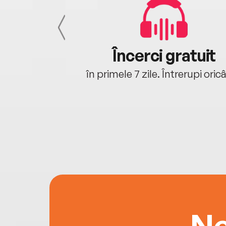
cu tine
Încerci gratuit
oriunde ești.
în primele 7 zile. Întrerupi oric
Ne