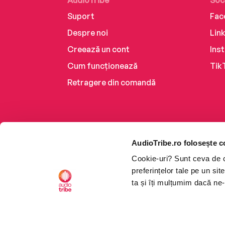
AudioTribe
Soc
Suport
Fac
Despre noi
Lin
Creează un cont
Ins
Cum funcționează
Tik
Retragere din comandă
AudioTribe.ro folosește c
Cookie-uri? Sunt ceva de ca
preferințelor tale pe un si
ta și îți mulțumim dacă ne-
Platforma de audiobooks ș