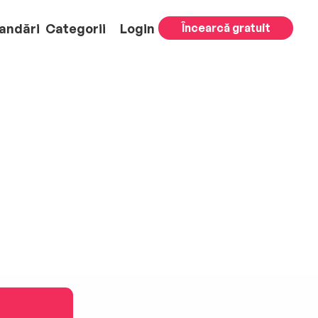
andări
Categorii
Login
Încearcă gratuit