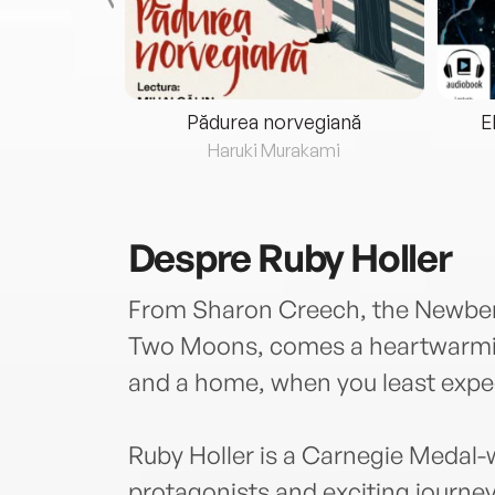
eria...
Pădurea norvegiană
E
ris
Haruki Murakami
Despre
Ruby Holler
From Sharon Creech, the Newber
Two Moons, comes a heartwarming
and a home, when you least expec
Ruby Holler is a Carnegie Medal-w
protagonists and exciting journey