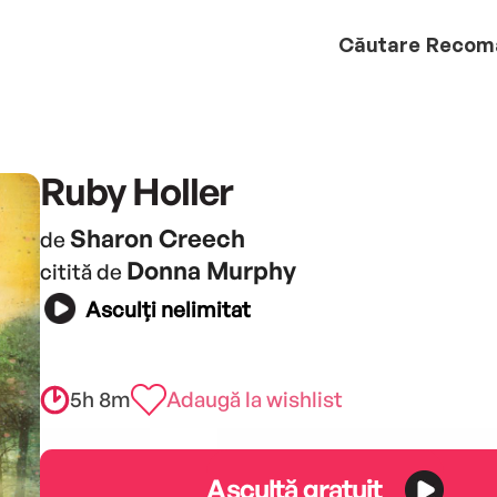
Căutare
Recom
Ruby Holler
Sharon Creech
de
Donna Murphy
citită de
Asculți nelimitat
5h 8m
Adaugă la wishlist
Ascultă gratuit