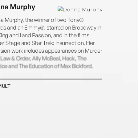
erland. She and her husband now live in
na Murphy
, “lured there by our grandchildren,”
ch says. www.sharoncreech.com
a Murphy, the winner of two Tony®
ds and an Emmy®, starred on Broadway in
ing and I and Passion, and in the films
r Stage and Star Trek: Insurrection. Her
vision work includes appearances on Murder
Law & Order, Ally McBeal, Hack, The
ice and The Education of Max Bickford.
MULT