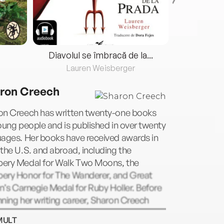
Diavolul se îmbracă de la...
Lauren Weisberger
Fre
ron Creech
on Creech has written twenty-one books
oung people and is published in over twenty
uages. Her books have received awards in
the U.S. and abroad, including the
ery Medal for Walk Two Moons, the
ery Honor for The Wanderer, and Great
in’s Carnegie Medal for Ruby Holler. Before
ning her writing career, Sharon Creech
t English for fifteen years in England and
MULT