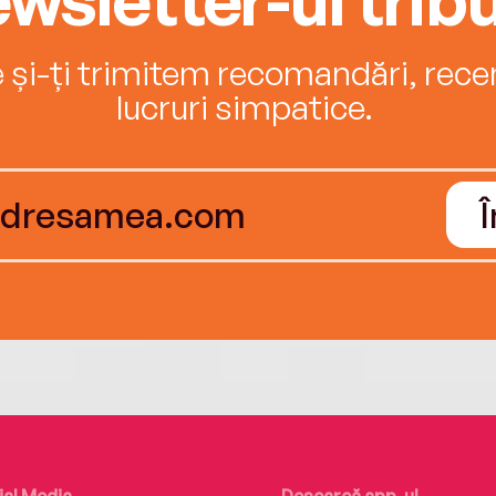
e și-ți trimitem recomandări, recenz
lucruri simpatice.