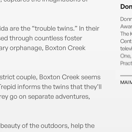
Switz
Don
Maine
Cree
Donn
Awar
da are the “trouble twins.” In their
The K
sed through countless foster
Cente
reary orphanage, Boxton Creek
tele
One, 
Pract
 strict couple, Boxton Creek seems
MAI 
epid informs the twins that they’ll
orey go on separate adventures,
 beauty of the outdoors, help the