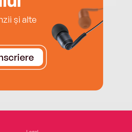
ii și alte
Înscriere