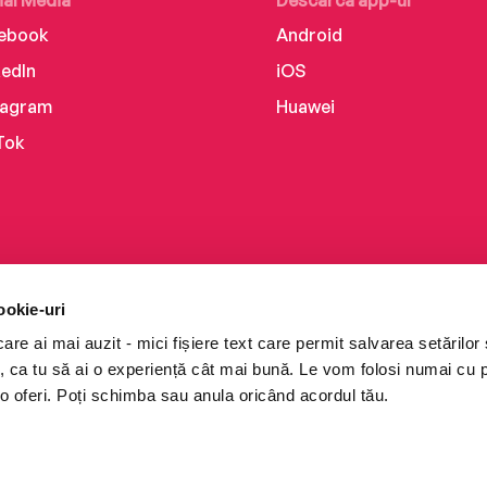
ial Media
Descarcă app-ul
ebook
Android
kedIn
iOS
tagram
Huawei
Tok
ookie-uri
re ai mai auzit - mici fișiere text care permit salvarea setărilor 
te, ca tu să ai o experiență cât mai bună. Le vom folosi numai cu
o oferi. Poți schimba sau anula oricând acordul tău.
i books a Cărturești.