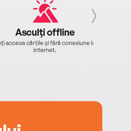
Asculți offline
Aj
ți accesa cărțile și fără conexiune la
Ascultă a
internet.
lui